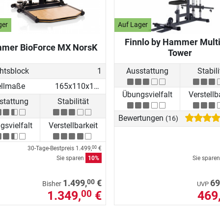
ger
Auf Lager
Finnlo by Hammer Multi
mer BioForce MX NorsK
Tower
htsblock
1
Ausstattung
Stabili
ellmaße
165x110x154 cm
Übungsvielfalt
Verstellb
stattung
Stabilität
Bewertungen
(16)
svielfalt
Verstellbarkeit
30-Tage-Bestpreis
1.499,
€
00
Sie sparen
10%
Sie spare
00
1.499,
€
69
Bisher
UVP
1.349,
€
469
00