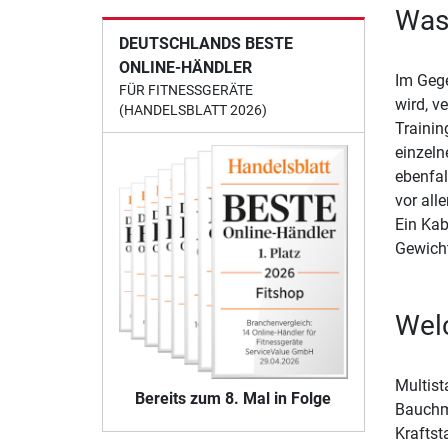
Was 
DEUTSCHLANDS BESTE
ONLINE-HÄNDLER
Im Gege
FÜR FITNESSGERÄTE
wird, v
(HANDELSBLATT 2026)
Trainin
einzeln
ebenfal
vor all
Ein Kab
Gewicht
Welc
Multist
Bereits zum 8. Mal in Folge
Bauchmu
Kraftst