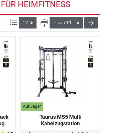
 FÜR HEIMFITNESS
Artikel pro Seite:
Seite
weiter
Auf Lager
Rack
Taurus MS5 Multi
ug
Kabelzugstation