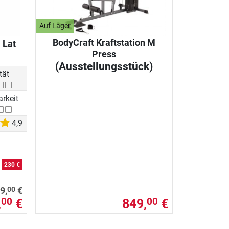
Auf Lager
BodyCraft Kraftstation M
 Lat
Press
(Ausstellungsstück)
tät
arkeit
4,9
n
230 €
00
9,
€
,
€
849,
€
00
00