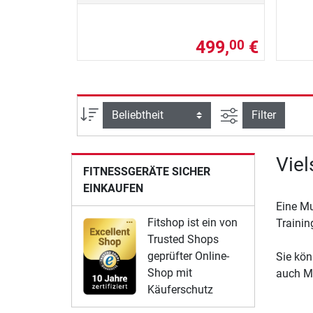
499,
€
00
Ansicht filtern
Sortierung
Filter
Viel
FITNESSGERÄTE SICHER
EINKAUFEN
Eine Mu
Fitshop ist ein von
Trainin
Trusted Shops
geprüfter Online-
Sie kön
Shop mit
auch Mu
Käuferschutz