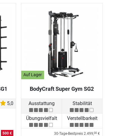
Auf Lager
SG1
BodyCraft Super Gym SG2
5,0
Ausstattung
Stabilität
Übungsvielfalt
Verstellbarkeit
n
500 €
30-Tage-Bestpreis
2.499,
€
00