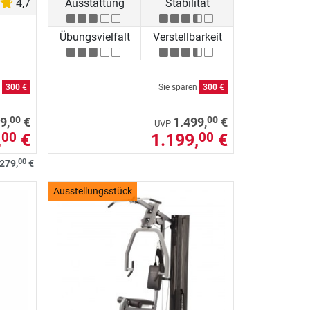
4,7
Ausstattung
Stabilität
Übungsvielfalt
Verstellbarkeit
n
300 €
Sie sparen
300 €
00
00
9,
€
1.499,
€
UVP
,
€
1.199,
€
00
00
00
279,
€
Ausstellungsstück