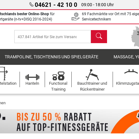
04621 - 42 10 0
09:00 - 18:00 Uhr
tschlands bester Online-Shop
für
69 Fachmärkte vor Ort mit 75 eig
rtgeräte (n-tv+DISQ 2016-2024)
Servicetechnikern
Suchen
TRAMPOLINE, TISCHTENNIS UND SPIELGERÄTE
MASSAGE, Y
elstation
Hanteln
Functional
Bauchtrainer und
Klimmzugst
Training
Rückentrainer
onen