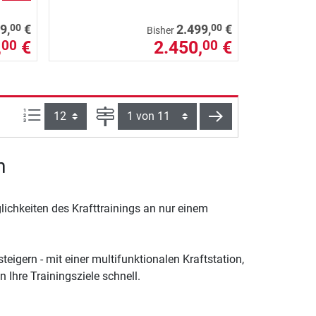
00
00
9,
€
2.499,
€
Bisher
,
€
2.450,
€
00
00
Artikel pro Seite:
Seite
weiter
n
glichkeiten des Krafttrainings an nur einem
teigern - mit einer multifunktionalen Kraftstation,
 Ihre Trainingsziele schnell.