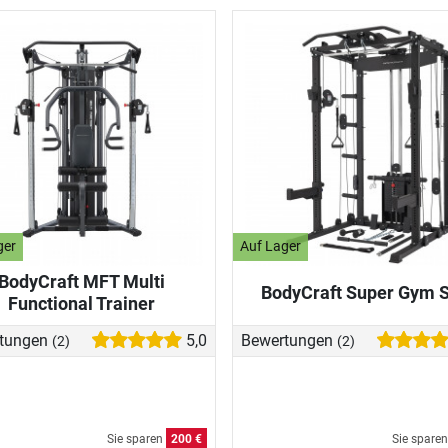
ger
Auf Lager
BodyCraft MFT Multi
BodyCraft Super Gym 
Functional Trainer
tungen
5,0
Bewertungen
(2)
(2)
Sie sparen
200 €
Sie spare