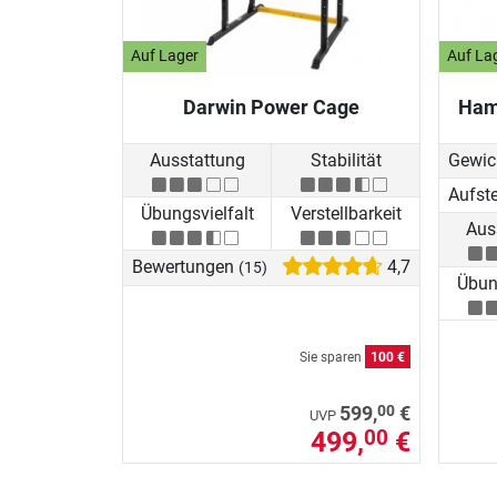
Auf Lager
Auf La
Darwin Power Cage
Ham
Ausstattung
Stabilität
Gewic
Aufst
Übungsvielfalt
Verstellbarkeit
Aus
Bewertungen
4,7
(15)
Übung
Sie sparen
100 €
00
599,
€
UVP
499,
€
00