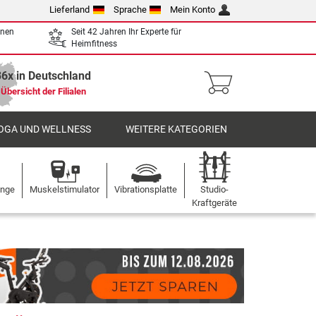
Lieferland
Sprache
Mein Konto
enen
Seit 42 Jahren Ihr Experte für
Heimfitness
36x in Deutschland
Übersicht der Filialen
OGA UND WELLNESS
WEITERE KATEGORIEN
ange
Muskelstimulator
Vibrationsplatte
Studio-
Kraftgeräte