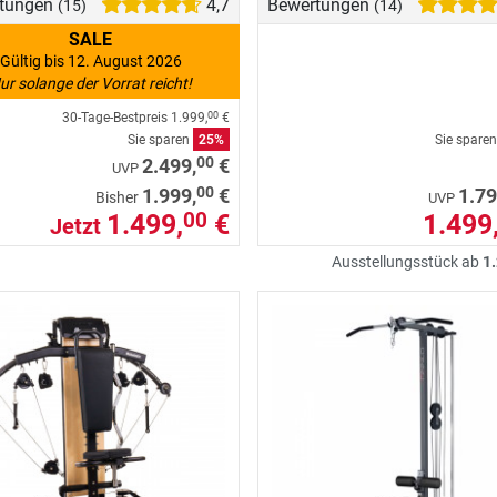
tungen
4,7
Bewertungen
(15)
(14)
SALE
Gültig bis 12. August 2026
ur solange der Vorrat reicht!
30-Tage-Bestpreis
1.999,
€
00
Sie sparen
25%
Sie spare
00
2.499,
€
UVP
00
1.999,
€
1.79
Bisher
UVP
1.499,
€
1.499
00
Jetzt
Ausstellungsstück ab
1.