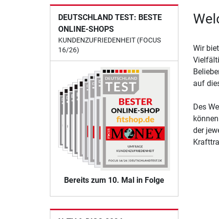
Welc
DEUTSCHLAND TEST: BESTE
ONLINE-SHOPS
KUNDENZUFRIEDENHEIT (FOCUS
Wir bie
16/26)
Vielfäl
Beliebe
auf die
Des Wei
können 
der jew
Krafttr
Bereits zum 10. Mal in Folge