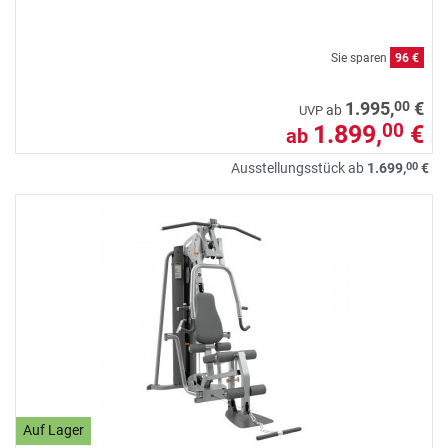
Sie sparen
96 €
00
1.995,
€
ab
UVP
1.899,
€
00
ab
00
Ausstellungsstück ab
1.699,
€
Auf Lager