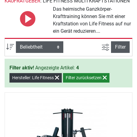
KAUFRATGEBER
: LIFE FITNESS MULTI KRAFTSTATIONEN
Das heimische Ganzkörper-
Krafttraining können Sie mit einer
Kraftstation von Life Fitness auf nur
ein Gerät reduzieren.
Unterschiedliche Kraftstationen mit
gleichbleibenden Qualitätsanspruch
Ansicht filte
Sortierung
Filter
findet man im Hause Life Fitness.
Multistationen wie beispielsweise
Filter aktiv!
Angezeigte Artikel:
4
die G7 ermöglichen eine kaum zu
zählende Übungsvielfalt in den
Hersteller: Life Fitness
Filter zurücksetzen
eigenen vier Wänden.