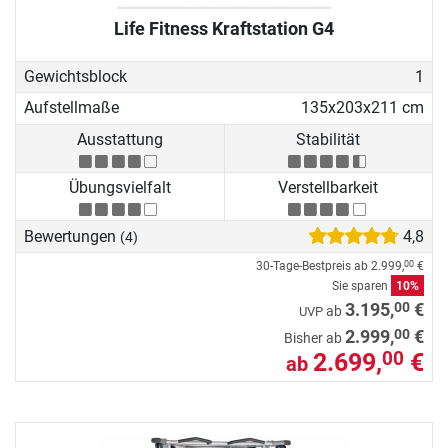
Life Fitness Kraftstation G4
Gewichtsblock
1
Aufstellmaße
135x203x211 cm
Ausstattung
Stabilität
Übungsvielfalt
Verstellbarkeit
Bewertungen
4,8
(4)
30-Tage-Bestpreis ab
2.999,
€
00
Sie sparen
10%
00
3.195,
€
ab
UVP
00
2.999,
€
Bisher ab
2.699,
€
00
ab