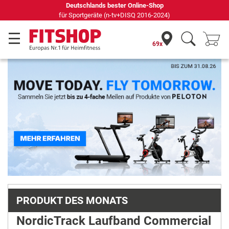
69 Fachmärkte vor Ort mit 75 eigenen Servicetechnikern
69x
Previous
Next
PRODUKT DES MONATS
NordicTrack Laufband Commercial