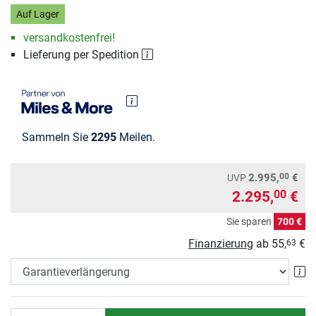
Auf Lager
versandkostenfrei!
Lieferung per Spedition
Sammeln Sie
2295
Meilen.
00
2.995,
€
UVP
2.295,
€
00
Sie sparen
700 €
Finanzierung
ab
55,
€
63
Ga
Anzahl