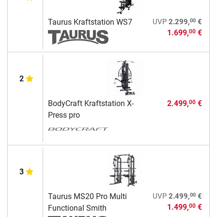
00
Taurus Kraftstation WS7
UVP
2.299,
€
1.699,
€
00
2
BodyCraft Kraftstation X-
2.499,
€
00
Press pro
3
00
Taurus MS20 Pro Multi
UVP
2.499,
€
1.499,
€
00
Functional Smith