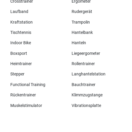
Crosstrainer
Ergometer
Laufband
Rudergerät
Kraftstation
Trampolin
Tischtennis
Hantelbank
Indoor Bike
Hanteln
Boxsport
Liegeergometer
Heimtrainer
Rollentrainer
Stepper
Langhantelstation
Functional Training
Bauchtrainer
Rückentrainer
Klimmzugstange
Muskelstimulator
Vibrationsplatte
Alle Marken