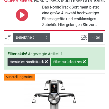
KAUFRATGEBER
: NORDICTRACK MULTI KRAFTSTATIONEN
Das NordicTrack Sortiment bietet
eine große Auswahl hochwertiger
Fitnessgeräte und erstklassiges
Zubehör. Hier gelangen Sie zur
Übersicht über das gesamte
NordicTrack Multi Kraftstationen
Ansicht filte
Sortierung
Filter
Sortiment:
Filter aktiv!
Angezeigte Artikel:
1
Hersteller: NordicTrack
Filter zurücksetzen
Ausstellungsstück