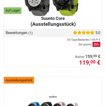
Auf Lager
Suunto Core
(Ausstellungsstück)
Bewertungen
5,0
(1)
30-Tage-Bestpreis
159,
€
00
Sie sparen
25%
00
159,
€
Bisher
119,
€
00
Ausstellungsstück