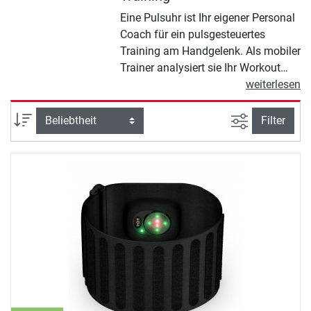
Eine Pulsuhr ist Ihr eigener Personal
Coach für ein pulsgesteuertes
Training am Handgelenk. Als mobiler
Trainer analysiert sie Ihr Workout
oder Ihre alltägliche Bewegung. So
weiterlesen
erhalten Sie wertvolle Informationen
über Ihre Aktivitäten. Je nach Modell
Ansicht filte
Sortierung
Filter
bietet Ihnen eine Pulsuhr
unterschiedliche Funktionen. Diese
reichen von Pulsmessung über
Kalorienzähler bis hin zu modernen
GPS-Programmen, um Ihre
Trainingsroute zu berechnen.