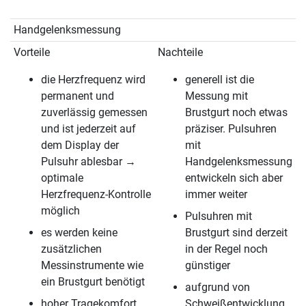
Handgelenksmessung
Vorteile
Nachteile
die Herzfrequenz wird
generell ist die
permanent und
Messung mit
zuverlässig gemessen
Brustgurt noch etwas
und ist jederzeit auf
präziser. Pulsuhren
dem Display der
mit
Pulsuhr ablesbar →
Handgelenksmessung
optimale
entwickeln sich aber
Herzfrequenz-Kontrolle
immer weiter
möglich
Pulsuhren mit
es werden keine
Brustgurt sind derzeit
zusätzlichen
in der Regel noch
Messinstrumente wie
günstiger
ein Brustgurt benötigt
aufgrund von
hoher Tragekomfort,
Schweißentwicklung