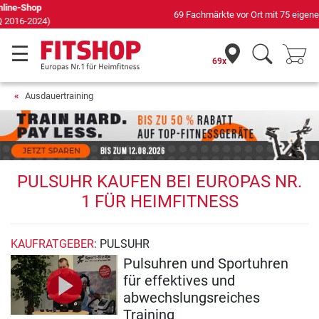
69 Fachmärkte vor Ort mit 75 eigenen Servicetechnikern
69x
Ausdauertraining
PULSUHR KAUFEN BEI EUROPAS NR.
1 FÜR HEIMFITNESS
KAUFRATGEBER
: PULSUHR
Pulsuhren und Sportuhren
für effektives und
abwechslungsreiches
Training