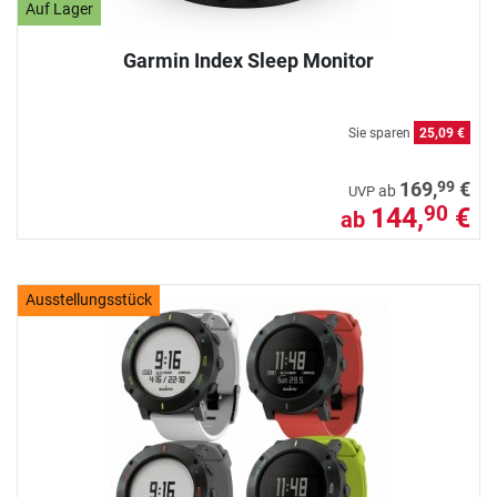
Auf Lager
Garmin Index Sleep Monitor
Sie sparen
25,09 €
99
169,
€
ab
UVP
144,
€
90
ab
Ausstellungsstück