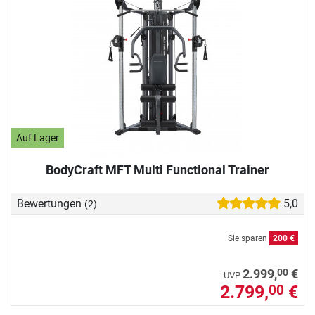
Auf Lager
BodyCraft MFT Multi Functional Trainer
Bewertungen
5,0
(2)
Sie sparen
200 €
00
2.999,
€
UVP
2.799,
€
00