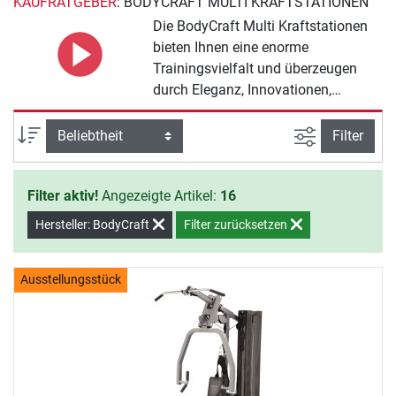
KAUFRATGEBER
: BODYCRAFT MULTI KRAFTSTATIONEN
Die BodyCraft Multi Kraftstationen
bieten Ihnen eine enorme
Trainingsvielfalt und überzeugen
durch Eleganz, Innovationen,
Multifunktionalität und
Beständigkeit. Besonders
Ansicht filte
Sortierung
Filter
hervorzuheben ist das Spitzenmodell
aus der BodyCraft Platinum Serie:
Filter aktiv!
Angezeigte Artikel:
16
die Kraftstation Elite Graphite. Diese
ist mit dem zum Patent
Hersteller: BodyCraft
Filter zurücksetzen
angemeldeten Active Balance
System (ABS) ausgestattet. Mit dem
ABS-System können Sie die
Ausstellungsstück
Brustpresse von einer geführten in
eine nahezu freie Bewegung
umstellen.