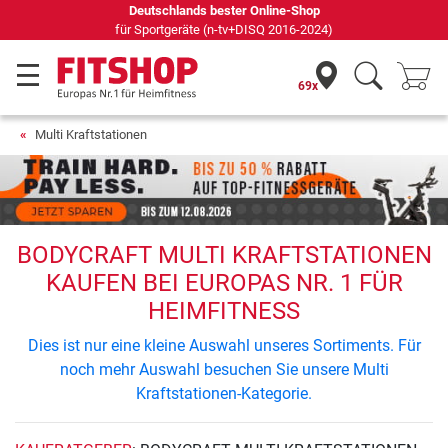
s bester Online-Shop
69 Fachmärkte vor Ort mi
e (n-tv+DISQ 2016-2024)
69x
Multi Kraftstationen
BODYCRAFT MULTI KRAFTSTATIONEN
KAUFEN BEI EUROPAS NR. 1 FÜR
HEIMFITNESS
Dies ist nur eine kleine Auswahl unseres Sortiments. Für
noch mehr Auswahl besuchen Sie unsere Multi
Kraftstationen-Kategorie.