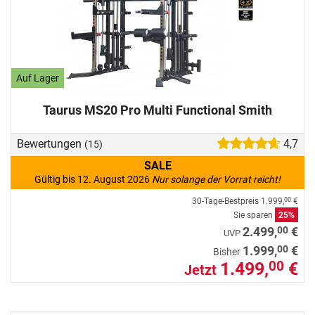
Auf Lager
Taurus MS20 Pro Multi Functional Smith
Bewertungen
4,7
(15)
SALE
Gültig bis 12. August 2026
Nur solange der Vorrat reicht!
30-Tage-Bestpreis
1.999,
€
00
Sie sparen
25%
00
2.499,
€
UVP
00
1.999,
€
Bisher
1.499,
€
00
Jetzt