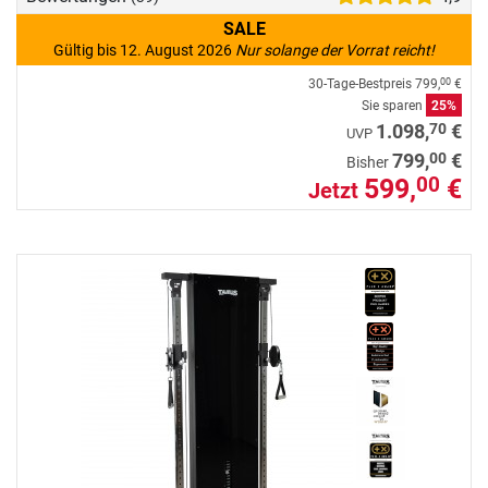
SALE
Gültig bis 12. August 2026
Nur solange der Vorrat reicht!
30-Tage-Bestpreis
799,
€
00
Sie sparen
25%
70
1.098,
€
UVP
00
799,
€
Bisher
599,
€
00
Jetzt