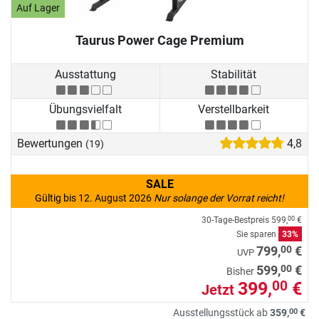
Auf Lager
Taurus Power Cage Premium
Ausstattung
Stabilität
Übungsvielfalt
Verstellbarkeit
Bewertungen
4,8
(19)
SALE
Gültig bis 12. August 2026
Nur solange der Vorrat reicht!
30-Tage-Bestpreis
599,
€
00
Sie sparen
33%
00
799,
€
UVP
00
599,
€
Bisher
399,
€
00
Jetzt
00
Ausstellungsstück ab
359,
€