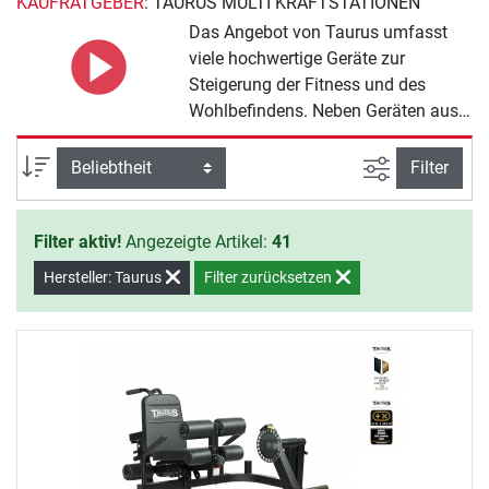
KAUFRATGEBER
: TAURUS MULTI KRAFTSTATIONEN
Das Angebot von Taurus umfasst
viele hochwertige Geräte zur
Steigerung der Fitness und des
Wohlbefindens. Neben Geräten aus
der Reihe Taurus Multi
Kraftstationen gibt es auch
Ansicht filte
Sortierung
Filter
umfangreiches Zubehör. Viel Spaß
beim Training mit Taurus.
Filter aktiv!
Angezeigte Artikel:
41
Hersteller: Taurus
Filter zurücksetzen