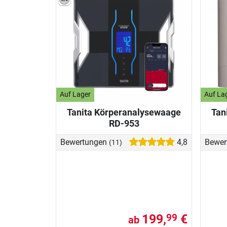
Auf Lager
Auf La
Tanita Körperanalysewaage
Tan
RD-953
Bewertungen
4,8
Bewer
(11)
199,
€
99
ab