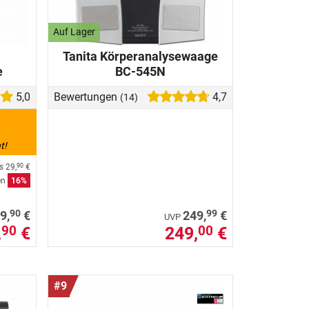
Auf Lager
Tanita Körperanalysewaage
e
BC-545N
5,0
Bewertungen
4,7
(14)
6
t!
is
29,
€
90
en
16%
90
99
9,
€
249,
€
UVP
,
€
249,
€
90
00
#9