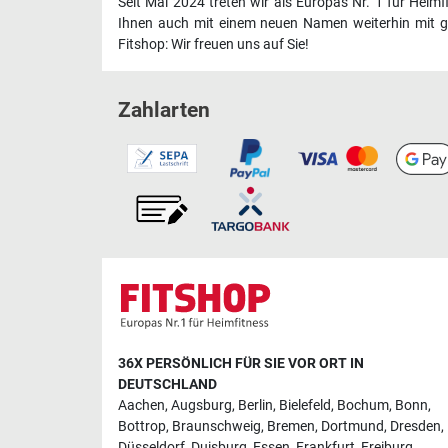
Seit Mai 2024 treten wir als Europas Nr. 1 für Heim
Ihnen auch mit einem neuen Namen weiterhin mit ge
Fitshop: Wir freuen uns auf Sie!
Zahlarten
36X PERSÖNLICH FÜR SIE VOR ORT IN
DEUTSCHLAND
Aachen
,
Augsburg
,
Berlin
,
Bielefeld
,
Bochum
,
Bonn
,
Bottrop
,
Braunschweig
,
Bremen
,
Dortmund
,
Dresden
,
Düsseldorf
,
Duisburg
,
Essen
,
Frankfurt
,
Freiburg
,