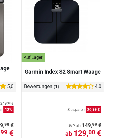
Auf Lager
aage
Garmin Index S2 Smart Waage
5,0
Bewertungen
4,0
(1)
s
249,
€
99
en
12%
Sie sparen
20,99 €
99
99
9,
€
149,
€
ab
UVP
,
€
129,
€
99
00
ab