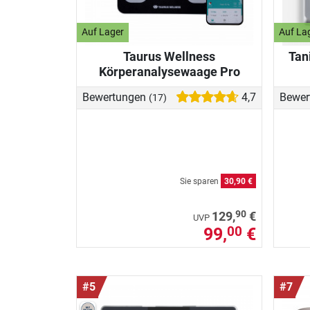
Auf Lager
Auf La
Taurus Wellness
Tan
Körperanalysewaage Pro
Bewertungen
4,7
Bewer
(17)
Sie sparen
30,90 €
90
129,
€
UVP
99,
€
00
#5
#7