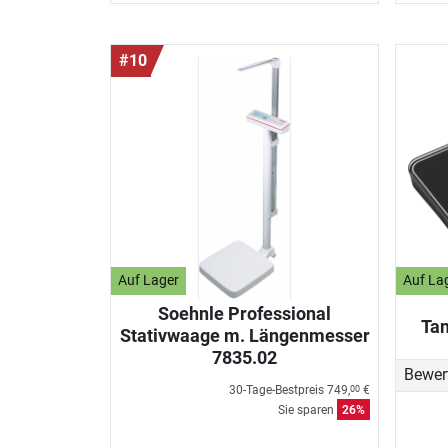
#10
Auf Lager
Auf La
Soehnle Professional
Tan
Stativwaage m. Längenmesser
7835.02
Bewer
30-Tage-Bestpreis
749,
€
00
Sie sparen
26%