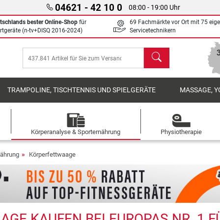
04621 - 42 10 0
08:00 - 19:00 Uhr
tschlands bester Online-Shop
für
69 Fachmärkte vor Ort mit 75 eig
rtgeräte (n-tv+DISQ 2016-2024)
Servicetechnikern
Suchen
TRAMPOLINE, TISCHTENNIS UND SPIELGERÄTE
MASSAGE, Y
Körperanalyse & Sporternährung
Physiotherapie
nährung
Körperfettwaage
GE KAUFEN BEI EUROPAS NR. 1 F