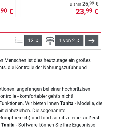
99
25,
€
Bisher
,
€
23,
€
90
99
Artikel pro Seite:
Seite
weiter
en Menschen ist dies heutzutage ein großes
ts, die Kontrolle der Nahrungszufuhr und
ktionen, angefangen bei einer hochpräzisen
ntrolle - komfortabler geht's nicht!
unktionen. Wir bieten Ihnen
Tanita
- Modelle, die
mit einbeziehen. Die sogenannte
umpfbereich) und führt somit zu einer äußerst
r
Tanita
- Software können Sie Ihre Ergebnisse