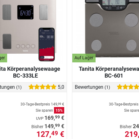
ger
Auf Lager
ita Körperanalysewaage
Tanita Körperanalysew
BC-333LE
BC-601
tungen
5,0
Bewertungen
(1)
(1)
30-Tage-Bestpreis
149,
€
30-Tage-Bestprei
99
Sie sparen
15%
Sie spar
99
169,
€
UVP
99
149,
€
24
Bisher
Bisher
127,
€
219
49