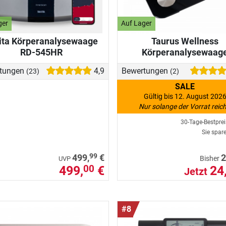
ger
Auf Lager
ita Körperanalysewaage
Taurus Wellness
RD-545HR
Körperanalysewaag
tungen
4,9
Bewertungen
(23)
(2)
SALE
Gültig bis 12. August 202
Nur solange der Vorrat reich
30-Tage-Bestpre
Sie spar
99
499,
€
2
Bisher
UVP
499,
€
24
00
Jetzt
#8