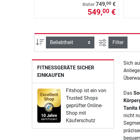
00
749,
€
Bisher
549,
€
00
Ansicht filtern
Sortierung
Filter
Sich au
FITNESSGERÄTE SICHER
Anliege
EINKAUFEN
Überwa
Fitshop ist ein von
Das
So
Trusted Shops
Körper
geprüfter Online-
Tanita
Shop mit
nicht n
Käuferschutz
Segment
präzise
bequem