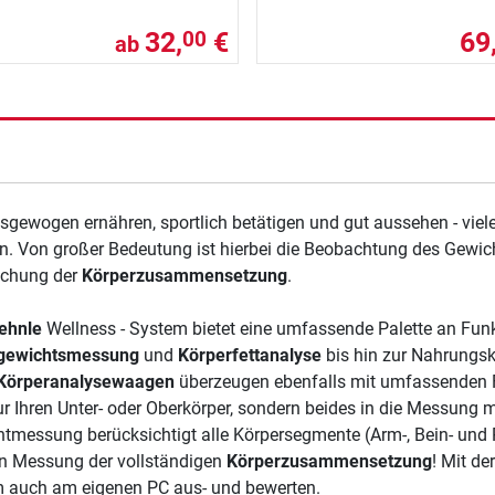
32,
€
69
00
ab
sgewogen ernähren, sportlich betätigen und gut aussehen - viel
n. Von großer Bedeutung ist hierbei die Beobachtung des Gewich
chung der
Körperzusammensetzung
.
ehnle
Wellness - System bietet eine umfassende Palette an Fun
gewichtsmessung
und
Körperfettanalyse
bis hin zur Nahrungsko
 Körperanalysewaagen
überzeugen ebenfalls mit umfassenden F
ur Ihren Unter- oder Oberkörper, sondern beides in die Messung 
messung berücksichtigt alle Körpersegmente (Arm-, Bein- und R
n Messung der vollständigen
Körperzusammensetzung
! Mit de
 auch am eigenen PC aus- und bewerten.