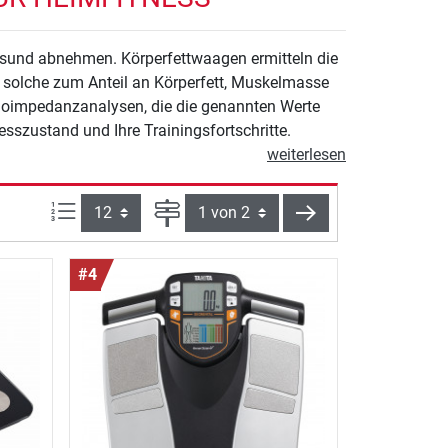
gesund abnehmen. Körperfettwaagen ermitteln die
 solche zum Anteil an Körperfett, Muskelmasse
Bioimpedanzanalysen, die die genannten Werte
esszustand und Ihre Trainingsfortschritte.
weiterlesen
Artikel pro Seite:
Seite
weiter
#4