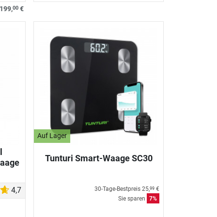
00
199,
€
Auf Lager
l
Tunturi Smart-Waage SC30
waage
30-Tage-Bestpreis
25,
€
4,7
99
Sie sparen
7%