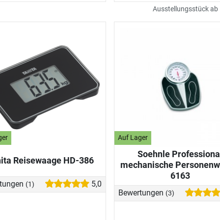
Ausstellungsstück ab
ger
Auf Lager
Soehnle Professiona
ita Reisewaage HD-386
mechanische Personen
6163
tungen
5,0
(1)
Bewertungen
(3)