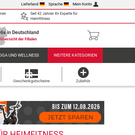
Lieferland
Sprache
Mein Konto
enen
Seit 42 Jahren Ihr Experte für
Heimfitness
36x in Deutschland
Übersicht der Filialen
OGA UND WELLNESS
WEITERE KATEGORIEN
Geschenkgutscheine
Zubehör
ÜR HEIMFITNESS