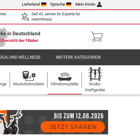
Lieferland
Sprache
Mein Konto
enen
Seit 42 Jahren Ihr Experte für
Heimfitness
36x in Deutschland
Übersicht der Filialen
OGA UND WELLNESS
WEITERE KATEGORIEN
ange
Muskelstimulator
Vibrationsplatte
Studio-
Kraftgeräte