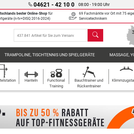
04621 - 42 10 0
08:00 - 19:00 Uhr
tschlands bester Online-Shop
für
69 Fachmärkte vor Ort mit 75 eig
rtgeräte (n-tv+DISQ 2016-2024)
Servicetechnikern
Suchen
TRAMPOLINE, TISCHTENNIS UND SPIELGERÄTE
MASSAGE, Y
elstation
Hanteln
Functional
Bauchtrainer und
Klimmzugst
Training
Rückentrainer