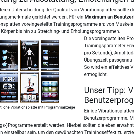
teren Unterscheidung der Qualität von Vibrationsplatten sollte d
lungsmerkmale gerichtet werden. Für ein
Maximum an Benutzer
onsplatten voreingestellte Trainingsprogramme an: von Muskela
Körper bis hin zu Stretching- und Erholungsprogrammen.
Die voreingestellten Pr
Trainingsparameter Fre
pro Sekunde), Amplitu
Übungszeit passgenau au
So wird ein effektives V
ermöglicht.
Unser Tipp: V
Benutzerpro
ttliche Vibrationsplatte mit Programmanzeige
Einige Vibrationsplatten
Benutzerprogramme. Mit
ngs-)Programme erstellt werden. Hierbei sollten die eben erwä
en einstellbar sein, um den gewünschten Trainingseffekt zu erziel