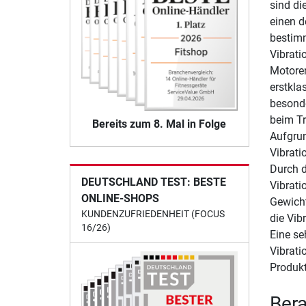
sind di
einen d
bestimm
Vibrati
Motoren
erstkla
besonde
beim Tr
Bereits zum 8. Mal in Folge
Aufgrun
Vibrati
Durch d
DEUTSCHLAND TEST: BESTE
Vibrati
ONLINE-SHOPS
Gewicht
KUNDENZUFRIEDENHEIT (FOCUS
die Vib
16/26)
Eine se
Vibrati
Produkt
Bera