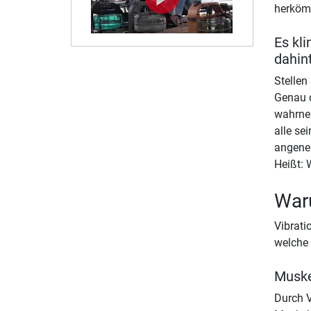
herkömm
Es kli
dahin
Stellen
Genau d
wahrneh
alle se
angene
Heißt: 
Waru
Vibrati
welche 
Muske
Durch V