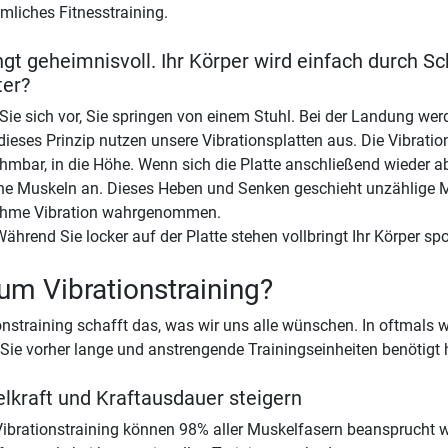
liches Fitnesstraining.
ngt geheimnisvoll. Ihr Körper wird einfach durch S
ter?
 Sie sich vor, Sie springen von einem Stuhl. Bei der Landung we
ieses Prinzip nutzen unsere Vibrationsplatten aus. Die Vibration
mbar, in die Höhe. Wenn sich die Platte anschließend wieder a
ine Muskeln an. Dieses Heben und Senken geschieht unzählige M
hme Vibration wahrgenommen.
Während Sie locker auf der Platte stehen vollbringt Ihr Körper sp
m Vibrationstraining?
onstraining schafft das, was wir uns alle wünschen. In oftmals we
Sie vorher lange und anstrengende Trainingseinheiten benötigt
lkraft und Kraftausdauer steigern
ibrationstraining können 98% aller Muskelfasern beansprucht w