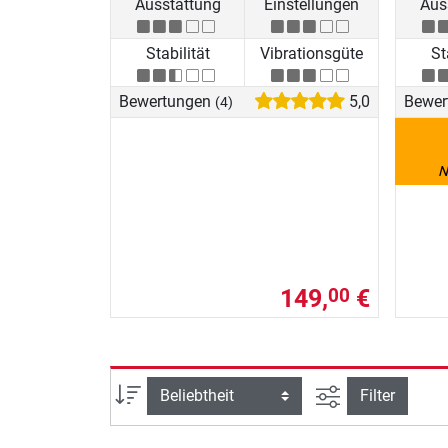
Ausstattung
Einstellungen
Aus
Stabilität
Vibrationsgüte
St
Bewertungen
5,0
Bewer
(4)
N
149,
€
00
Ansicht filtern
Sortierung
Filter