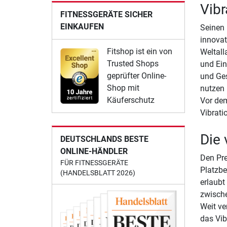
Vibr
FITNESSGERÄTE SICHER
EINKAUFEN
Seinen 
innova
Fitshop ist ein von
Weltall
Trusted Shops
und Ein
geprüfter Online-
und Ges
Shop mit
nutzen 
Käuferschutz
Vor dem
Vibratio
Die 
DEUTSCHLANDS BESTE
ONLINE-HÄNDLER
Den Pre
FÜR FITNESSGERÄTE
Platzbe
(HANDELSBLATT 2026)
erlaubt
zwische
Weit ver
das Vib