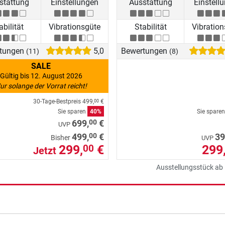
stattung
Einstellungen
Ausstattung
Einstell
abilität
Vibrationsgüte
Stabilität
Vibratio
tungen
5,0
Bewertungen
(11)
(8)
SALE
Gültig bis 12. August 2026
ur solange der Vorrat reicht!
30-Tage-Bestpreis
499,
€
00
Sie sparen
40%
Sie spare
00
699,
€
UVP
00
499,
€
39
Bisher
UVP
299,
€
299
00
Jetzt
Ausstellungsstück ab