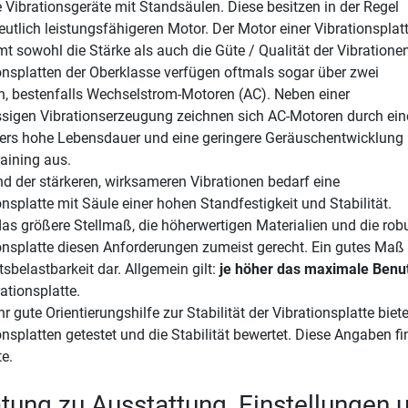
e Vibrationsgeräte mit Standsäulen. Diese besitzen in der Regel
eutlich leistungsfähigeren Motor. Der Motor einer Vibrationsplat
t sowohl die Stärke als auch die Güte / Qualität der Vibrationen
onsplatten der Oberklasse verfügen oftmals sogar über zwei
, bestenfalls Wechselstrom-Motoren (AC). Neben einer
ssigen Vibrationserzeugung zeichnen sich AC-Motoren durch ein
rs hohe Lebensdauer und eine geringere Geräuschentwicklung
aining aus.
d der stärkeren, wirksameren Vibrationen bedarf eine
onsplatte mit Säule einer hohen Standfestigkeit und Stabilität.
as größere Stellmaß, die höherwertigen Materialien und die ro
onsplatte diesen Anforderungen zumeist gerecht. Ein gutes Maß z
sbelastbarkeit dar. Allgemein gilt:
je höher das maximale Benut
rationsplatte.
hr gute Orientierungshilfe zur Stabilität der Vibrationsplatte biet
onsplatten getestet und die Stabilität bewertet. Diese Angaben fi
e.
tung zu Ausstattung, Einstellunge