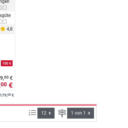
ungen
nsgüte
4,8
n
100 €
00
9,
€
,
€
00
00
179,
€
Artikel pro Seite:
Seite