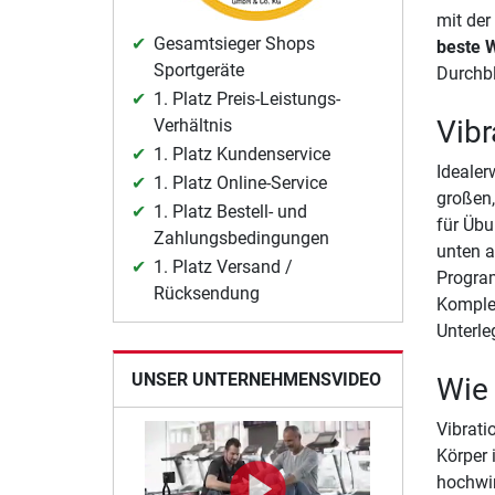
mit der
Gesamtsieger Shops
beste 
Sportgeräte
Durchbl
1. Platz Preis-Leistungs-
Vibr
Verhältnis
1. Platz Kundenservice
Idealer
1. Platz Online-Service
großen,
1. Platz Bestell- und
für Übu
Zahlungsbedingungen
unten a
1. Platz Versand /
Progra
Rücksendung
Komplet
Unterle
UNSER UNTERNEHMENSVIDEO
Wie 
Vibrati
Körper 
hochwir