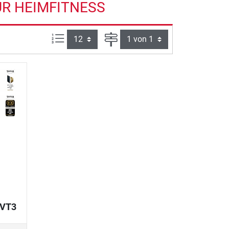
ÜR HEIMFITNESS
Artikel pro Seite:
Seite
 VT3