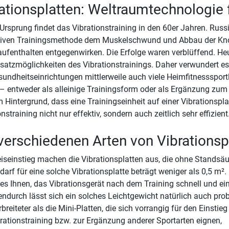
ationsplatten: Weltraumtechnologie f
Ursprung findet das Vibrationstraining in den 60er Jahren. Russi
tiven Trainingsmethode dem Muskelschwund und Abbau der Kn
aufenthalten entgegenwirken. Die Erfolge waren verblüffend. Heu
satzmöglichkeiten des Vibrationstrainings. Daher verwundert es
undheitseinrichtungen mittlerweile auch viele Heimfitnesssportle
– entweder als alleinige Trainingsform oder als Ergänzung zum tr
 Hintergrund, dass eine Trainingseinheit auf einer Vibrationsplat
nstraining nicht nur effektiv, sondern auch zeitlich sehr effizient
verschiedenen Arten von Vibrationsp
iseinstieg machen die Vibrationsplatten aus, die ohne Standsä
darf für eine solche Vibrationsplatte beträgt weniger als 0,5 m².
 es Ihnen, das Vibrationsgerät nach dem Training schnell und ein
ndurch lässt sich ein solches Leichtgewicht natürlich auch pro
breiteter als die Mini-Platten, die sich vorrangig für den Einstieg
rationstraining bzw. zur Ergänzung anderer Sportarten eignen,