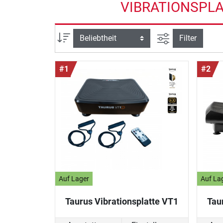
VIBRATIONSPLA
Ansicht filtern
Sortierung
Filter
#1
#2
Auf Lager
Auf La
Taurus Vibrationsplatte VT1
Tau