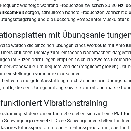
 Frequenz wie folgt: während Frequenzen zwischen 20-30 Hz. 
Wirksamkeit
sorgen, stimulieren höhere Frequenzen vermehrt di
utungssteigerung und die Lockerung verspannter Muskulatur si
ationsplatten mit Übungsanleitunge
weise werden die einzelnen Übungen eines Workouts mit Anleitu
 übersichtlichen Display zum ‚einfachen Nachmachen‘ dargestel
ngen im Sitzen oder Liegen empfiehlt sich ein zweites Bedienel
n der Standsäule, um bequem von der (möglichst großen) Übun
mmeinstellungen vornehmen zu können.
tiert wird eine gute Ausstattung durch Zubehör wie Übungsbänd
gmatte, die den Übungsumfang sowie -komfort abermals erhöhe
funktioniert Vibrationstraining
onstraining ist denkbar einfach. Sie stellen sich auf eine Plattfor
in Schwingungen versetzt. Diese Schwingungen stellen für Ihren
ksames Fitnessprogramm dar. Ein Fitnessprogramm, das für Ihre