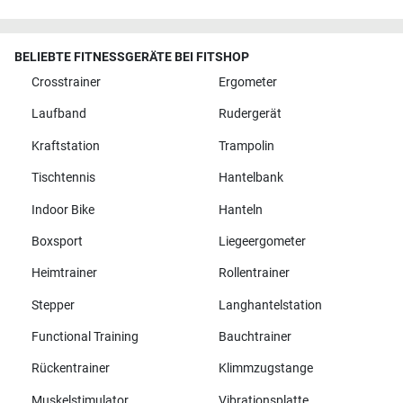
BELIEBTE FITNESSGERÄTE BEI FITSHOP
Crosstrainer
Ergometer
Laufband
Rudergerät
Kraftstation
Trampolin
Tischtennis
Hantelbank
Indoor Bike
Hanteln
Boxsport
Liegeergometer
Heimtrainer
Rollentrainer
Stepper
Langhantelstation
Functional Training
Bauchtrainer
Rückentrainer
Klimmzugstange
Muskelstimulator
Vibrationsplatte