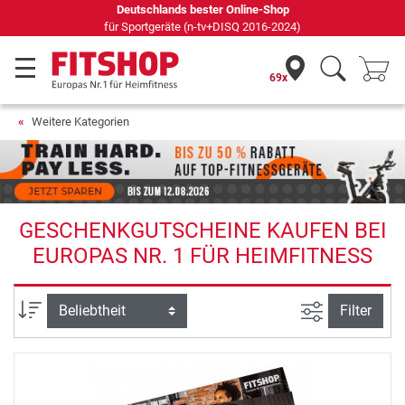
Deutschlands bester Online-Shop
für Sportgeräte (n-tv+DISQ 2016-2024)
69x
Weitere Kategorien
GESCHENKGUTSCHEINE KAUFEN BEI
EUROPAS NR. 1 FÜR HEIMFITNESS
Ansicht filte
Sortierung
Filter