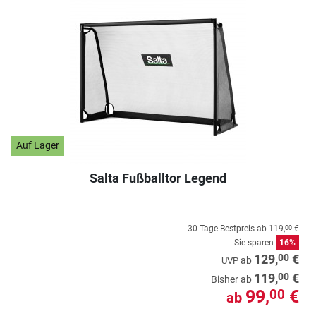
Auf Lager
Salta Fußballtor Legend
30-Tage-Bestpreis ab
119,
€
00
Sie sparen
16%
00
129,
€
ab
UVP
00
119,
€
Bisher ab
99,
€
00
ab