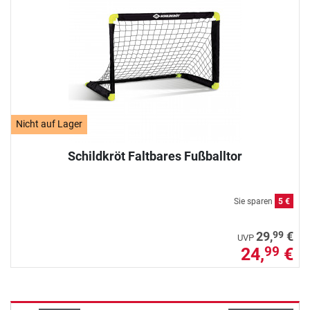
Nicht auf Lager
Schildkröt Faltbares Fußballtor
Sie sparen
5 €
99
29,
€
UVP
24,
€
99