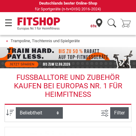
69 Fachmärkte vor Ort mit 75 eigenen Servicetechnikern
69x
Trampoline, Tischtennis und Spielgeräte
FUSSBALLTORE UND ZUBEHÖR K
AUFEN BEI EUROPAS NR. 1 FÜR H
EIMFITNESS
Ansicht filte
Sortierung
Filter