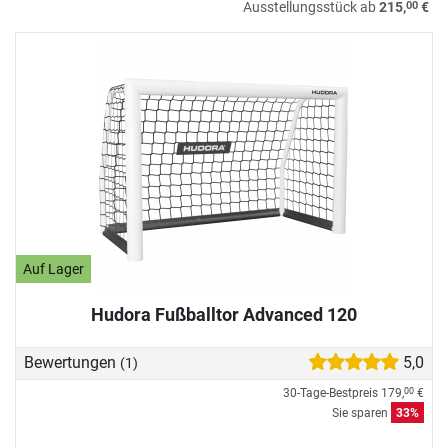
00
Ausstellungsstück ab
215,
€
Auf Lager
Hudora Fußballtor Advanced 120
Bewertungen
5,0
(1)
30-Tage-Bestpreis
179,
€
00
Sie sparen
33%