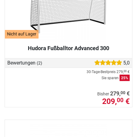
Nicht auf Lager
Hudora Fußballtor Advanced 300
Bewertungen
5,0
(2)
30-Tage-Bestpreis
279,
€
00
Sie sparen
25%
00
279,
€
Bisher
209,
€
00