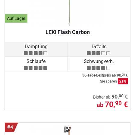
Auf Lager
LEKI Flash Carbon
Dämpfung
Details
Schlaufe
Schwungverh.
30-Tage-Bestpreis ab
90,
€
00
Sie sparen
21%
00
90,
€
Bisher ab
70,
€
90
ab
#4