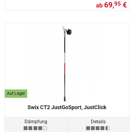
69,
€
95
ab
Auf Lager
Swix CT2 JustGoSport, JustClick
Dämpfung
Details