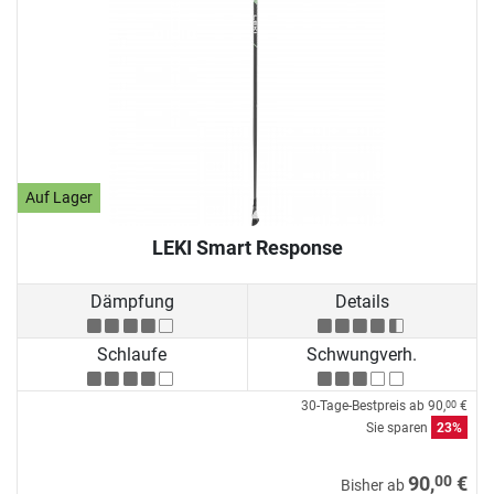
Auf Lager
LEKI Smart Response
Dämpfung
Details
Schlaufe
Schwungverh.
30-Tage-Bestpreis ab
90,
€
00
Sie sparen
23%
00
90,
€
Bisher ab