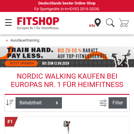
69 Fachmärkte vor Ort mit 75 eigenen Servicetechnikern
69x
Ausdauertraining
NORDIC WALKING KAUFEN BEI
EUROPAS NR. 1 FÜR HEIMFITNESS
Ansicht filte
Sortierung
Filter
#1