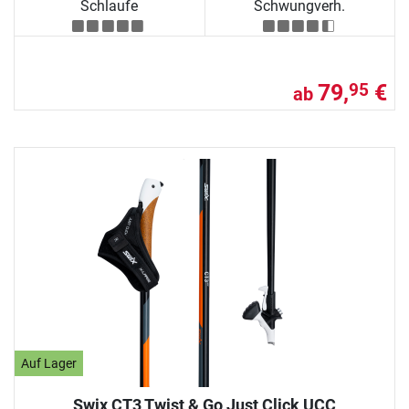
Schlaufe
Schwungverh.
79,
€
95
ab
Auf Lager
Swix CT3 Twist & Go Just Click UCC