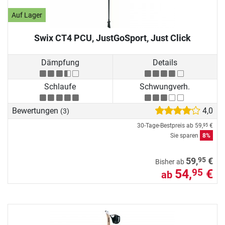
Auf Lager
Swix CT4 PCU, JustGoSport, Just Click
Dämpfung
Details
Schlaufe
Schwungverh.
Bewertungen
4,0
(3)
30-Tage-Bestpreis ab
59,
€
95
Sie sparen
8%
95
59,
€
Bisher ab
54,
€
95
ab