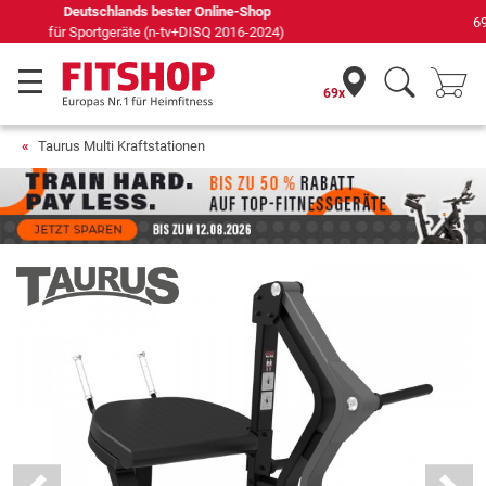
69 Fachmärkte vor Ort mit 75 eigenen Servicetechnikern
69x
Taurus Multi Kraftstationen