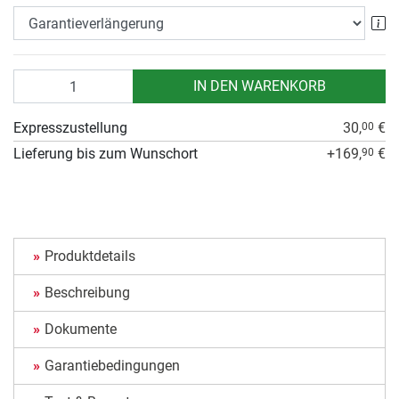
Ga
Anzahl
IN DEN WARENKORB
Expresszustellung
30,
€
00
Lieferung bis zum Wunschort
+169,
€
90
Produktdetails
Beschreibung
Dokumente
Garantiebedingungen