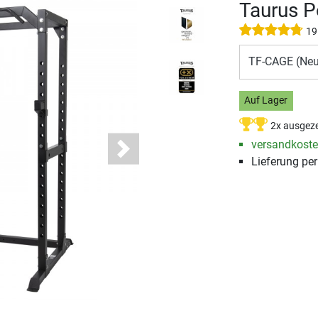
Taurus 
19
TF-CAGE (Ne
Auf Lager
2x ausgeze
versandkosten
Next
Lieferung per