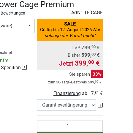
Power Cage Premium
ArtNr.
TF-CAGE
 Bewertungen
SALE
uware)
Gültig bis 12. August 2026
Nur
solange der Vorrat reicht!
799,
€
00
UVP
ichnet
599,
€
00
Bisher
frei!
399,
€
00
Jetzt
 Spedition
Sie sparen
33%
00
zum 30-Tage-Bestpreis
599,
€
Finanzierung
ab
17,
€
81
Garantieverlä
Anzahl