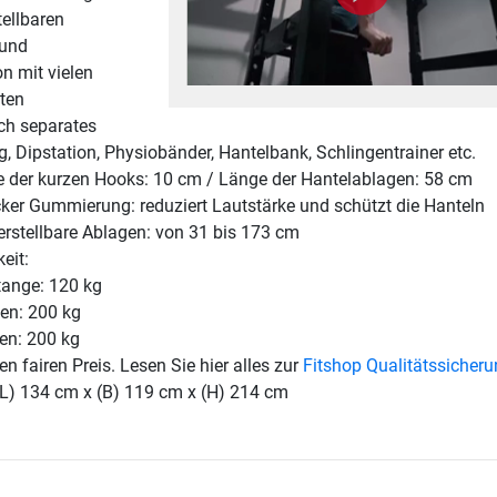
tellbaren
 und
n mit vielen
iten
ch separates
, Dipstation, Physiobänder, Hantelbank, Schlingentrainer etc.
der kurzen Hooks: 10 cm / Länge der Hantelablagen: 58 cm
cker Gummierung: reduziert Lautstärke und schützt die Hanteln
rstellbare Ablagen: von 31 bis 173 cm
eit:
ange: 120 kg
gen: 200 kg
en: 200 kg
en fairen Preis. Lesen Sie hier alles zur
Fitshop Qualitätssicher
(L) 134 cm x (B) 119 cm x (H) 214 cm