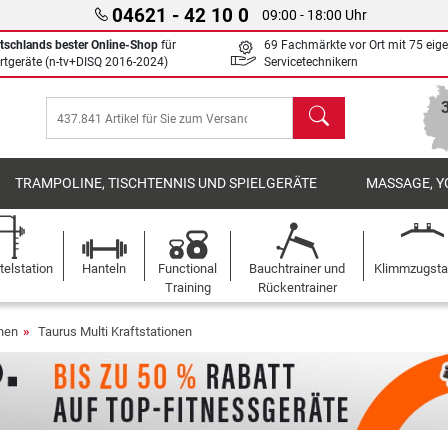
04621 - 42 10 0
09:00 - 18:00 Uhr
tschlands bester Online-Shop
für
69 Fachmärkte vor Ort mit 75 eig
rtgeräte (n-tv+DISQ 2016-2024)
Servicetechnikern
Suchen
TRAMPOLINE, TISCHTENNIS UND SPIELGERÄTE
MASSAGE, Y
elstation
Hanteln
Functional
Bauchtrainer und
Klimmzugst
Training
Rückentrainer
onen
Taurus Multi Kraftstationen