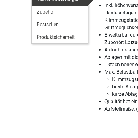
Inkl. höhenvers
Zubehör
Hantelablagen
Klimmzugstatio
Bestseller
Griffmöglichke
Erweiterbar dur
Produktsicherheit
Zubehör: Latzug
Aufnahmelänge 
Ablagen mit di
18fach höhenve
Max. Belastbark
Klimmzugst
breite Abla
kurze Ablag
Qualität hat ein
Aufstellmaße: 