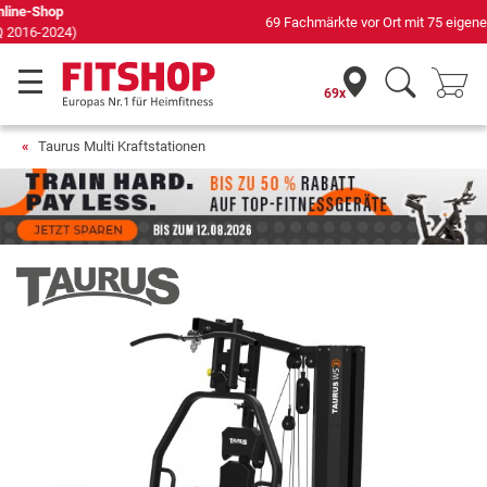
69 Fachmärkte vor Ort mit 75 eigenen Servicetechnikern
69x
Taurus Multi Kraftstationen