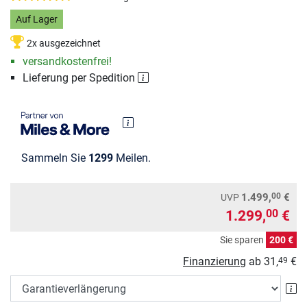
Auf Lager
2x ausgezeichnet
versandkostenfrei!
Lieferung per Spedition
Sammeln Sie
1299
Meilen.
00
1.499,
€
UVP
1.299,
€
00
Sie sparen
200 €
Finanzierung
ab
31,
€
49
Ga