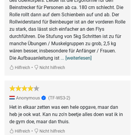
des Oberkörpers. Leider ist die Ergonomie für den
Beinstrecker für Personen ab ca. 180 cm schlecht. Die
Rolle rollt dann auf dem Schienbein auf und ab. Der
Rollwiderstand für Beinbeuger ist an der vorderen Rolle
zu stark, das lässt sich einfacher an den Flys
durchführen. Die Stufung von 5kg Schritten ist zu für
manche Übungen / Muskelgruppen zu grob, 2,5 kg
wären besser, insbesondere für Anfänger / Frauen.
Die Aufbauanleitung ist
... [weiterlesen]
•
Hilfreich
Nicht hilfreich
Anonymous
(TF-WS3-2)
Het in elkaar zetten was een hele opgave, maar dan
heb je ook wat. Kan nu zo'n beetje alles doen wat ik in
de gym doe, maar dan thuis.
•
Hilfreich
Nicht hilfreich