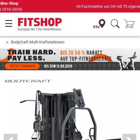
69 Fachmärkte vor Ort mit 75 eigenen Servicetechnikern
69x
BodyCraft Multi Kraftstationen