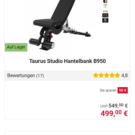
Auf Lager
Taurus Studio Hantelbank B950
Bewertungen
4,8
(17)
Sie sparen
50 €
00
549,
€
UVP
499,
€
00