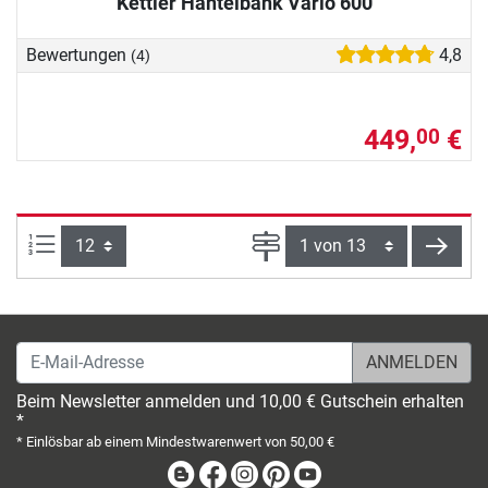
Kettler Hantelbank Vario 600
Bewertungen
4,8
(4)
449,
€
00
Artikel pro Seite:
Seite
weite
E-Mail-Adresse
Beim Newsletter anmelden und 10,00 € Gutschein erhalten
*
* Einlösbar ab einem Mindestwarenwert von 50,00 €
Blog
Facebook
Instagram
Pinterest
Youtube