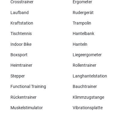
Crosstrainer
Ergometer
Laufband
Rudergerät
Kraftstation
Trampolin
Tischtennis
Hantelbank
Indoor Bike
Hanteln
Boxsport
Liegeergometer
Heimtrainer
Rollentrainer
Stepper
Langhantelstation
Functional Training
Bauchtrainer
Rückentrainer
Klimmzugstange
Muskelstimulator
Vibrationsplatte
Alle Marken