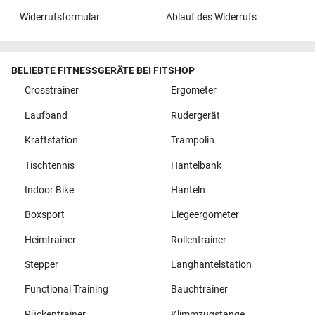
Widerrufsformular
Ablauf des Widerrufs
BELIEBTE FITNESSGERÄTE BEI FITSHOP
Crosstrainer
Ergometer
Laufband
Rudergerät
Kraftstation
Trampolin
Tischtennis
Hantelbank
Indoor Bike
Hanteln
Boxsport
Liegeergometer
Heimtrainer
Rollentrainer
Stepper
Langhantelstation
Functional Training
Bauchtrainer
Rückentrainer
Klimmzugstange