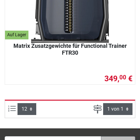
Auf Lager
Matrix Zusatzgewichte für Functional Trainer
FTR30
349,
€
00
Artikel pro Seite:
Seite
E-Mail-Adresse