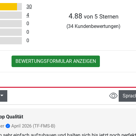
30
4
4.88
von 5 Sternen
0
(34 Kundenbewertungen)
0
0
BEWERTUNGSFORMULAR ANZEIGEN
Sprac
op Qualität
aer
April 2026
(TF-FMS-B)
 sehr einfach aufzubauen und halten sich bis jetzt noch perfekt