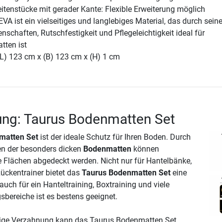
tenstücke mit gerader Kante: Flexible Erweiterung möglich
EVA ist ein vielseitiges und langlebiges Material, das durch sein
chaften, Rutschfestigkeit und Pflegeleichtigkeit ideal für
ten ist
(L) 123 cm x (B) 123 cm x (H) 1 cm
ung: Taurus Bodenmatten Set
matten Set
ist der ideale Schutz für Ihren Boden. Durch
gen der besonders dicken
Bodenmatten
können
 Flächen abgedeckt werden. Nicht nur für Hantelbänke,
ückentrainer bietet das
Taurus Bodenmatten Set
eine
 auch für ein Hanteltraining, Boxtraining und viele
ereiche ist es bestens geeignet.
tige Verzahnung kann das Taurus Bodenmatten Set