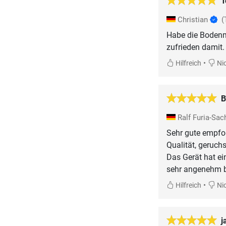
T
Christian
(
Habe die Bodenm
zufrieden damit. 
•
Hilfreich
Nic
B
Ralf Furia-Sa
Sehr gute empfoh
Qualität, geruchs
Das Gerät hat ei
sehr angenehm b
•
Hilfreich
Nic
j