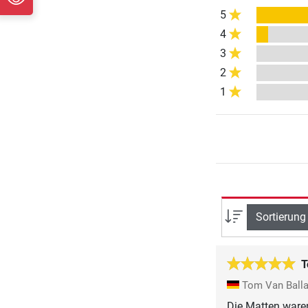
5
4
3
2
1
Sortierung
T
Tom Van Ball
Die Matten waren