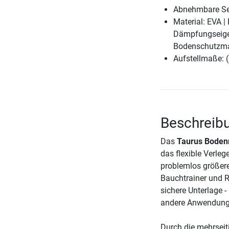
Abnehmbare Sei
Material: EVA | 
Dämpfungseigens
Bodenschutzmat
Aufstellmaße: 
Beschreib
Das
Taurus Boden
das flexible Verle
problemlos größere
Bauchtrainer und R
sichere Unterlage -
andere Anwendungsb
Durch die mehrsei