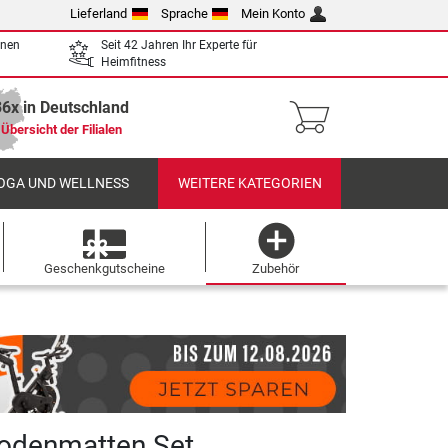
Lieferland
Sprache
Mein Konto
enen
Seit 42 Jahren Ihr Experte für
Heimfitness
36x in Deutschland
Übersicht der Filialen
OGA UND WELLNESS
WEITERE KATEGORIEN
Geschenkgutscheine
Zubehör
odenmatten Set