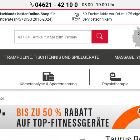
04621 - 42 10 0
08:00 - 19:00 Uhr
tschlands bester Online-Shop
für
69 Fachmärkte vor Ort mit 75 eig
rtgeräte (n-tv+DISQ 2016-2024)
Servicetechnikern
Suchen
TRAMPOLINE, TISCHTENNIS UND SPIELGERÄTE
MASSAGE, Y
Körperanalyse & Sporternährung
Physiotherapie
hör
Taurus B