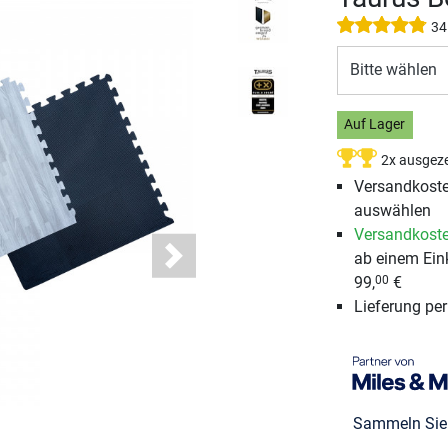
34
Bitte wählen
Auf Lager
2x ausgeze
Versandkosten
auswählen
Versandkoste
ab einem Ein
Next
99,
€
00
Lieferung pe
Sammeln Si