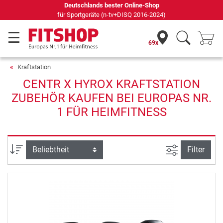
Deutschlands bester Online-Shop
für Sportgeräte (n-tv+DISQ 2016-2024)
69x
Kraftstation
CENTR X HYROX KRAFTSTATION
ZUBEHÖR KAUFEN BEI EUROPAS NR.
1 FÜR HEIMFITNESS
Ansicht filte
Sortierung
Filter