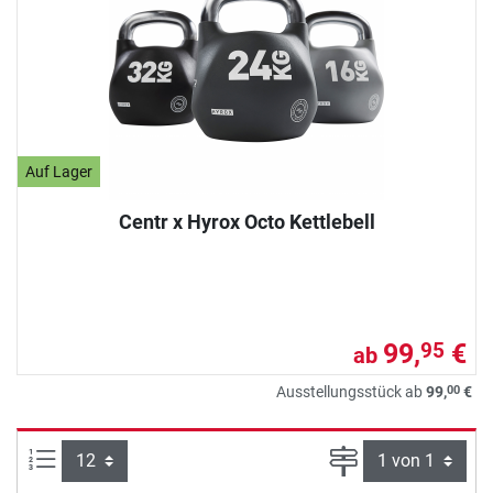
Auf Lager
Centr x Hyrox Octo Kettlebell
99,
€
95
ab
00
Ausstellungsstück ab
99,
€
Artikel pro Seite:
Seite