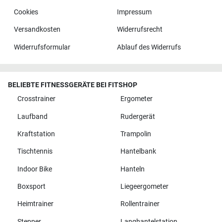
Cookies
Impressum
Versandkosten
Widerrufsrecht
Widerrufsformular
Ablauf des Widerrufs
BELIEBTE FITNESSGERÄTE BEI FITSHOP
Crosstrainer
Ergometer
Laufband
Rudergerät
Kraftstation
Trampolin
Tischtennis
Hantelbank
Indoor Bike
Hanteln
Boxsport
Liegeergometer
Heimtrainer
Rollentrainer
Stepper
Langhantelstation