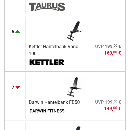
6
00
Kettler Hantelbank Vario
UVP
199,
€
169,
€
00
100
7
00
Darwin Hantelbank FB50
UVP
199,
€
149,
€
00