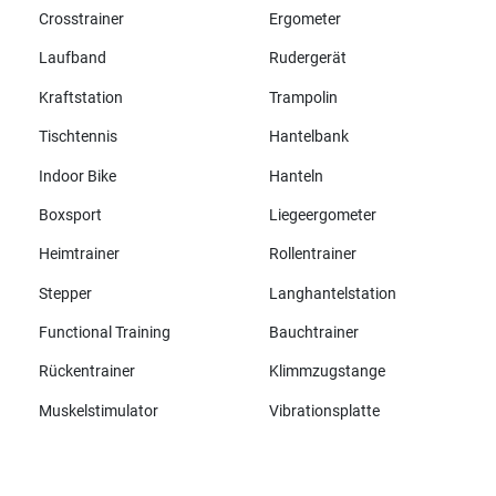
Crosstrainer
Ergometer
Laufband
Rudergerät
Kraftstation
Trampolin
Tischtennis
Hantelbank
Indoor Bike
Hanteln
Boxsport
Liegeergometer
Heimtrainer
Rollentrainer
Stepper
Langhantelstation
Functional Training
Bauchtrainer
Rückentrainer
Klimmzugstange
Muskelstimulator
Vibrationsplatte
Alle Marken