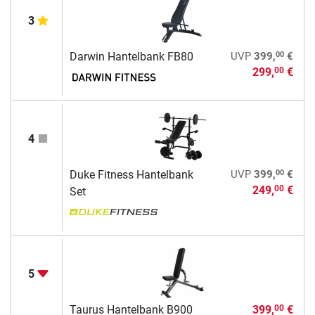
3
00
Darwin Hantelbank FB80
UVP
399,
€
299,
€
00
4
00
Duke Fitness Hantelbank
UVP
399,
€
249,
€
00
Set
5
Taurus Hantelbank B900
399,
€
00