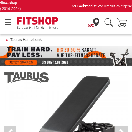
69 Fachmärkte vor Ort mit 75 eigenen Servicetechnikern
69x
Taurus Hantelbank