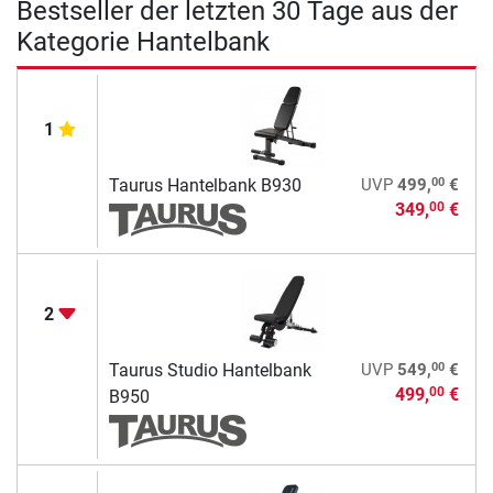
Bestseller der letzten 30 Tage aus der
Kategorie Hantelbank
1
00
Taurus Hantelbank B930
UVP
499,
€
349,
€
00
2
00
Taurus Studio Hantelbank
UVP
549,
€
499,
€
00
B950