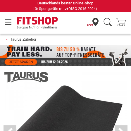
69 Fachmärkte vor Ort mit 75 eigenen Servicetechnikern
69x
Taurus Zubehör