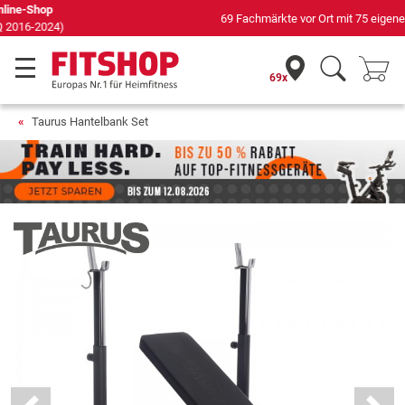
69 Fachmärkte vor Ort mit 75 eigenen Servicetechnikern
69x
Taurus Hantelbank Set