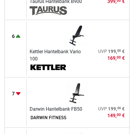
Taurus Hantelbank B900
399,
€
00
6
00
Kettler Hantelbank Vario
UVP
199,
€
169,
€
00
100
7
00
Darwin Hantelbank FB50
UVP
199,
€
149,
€
00