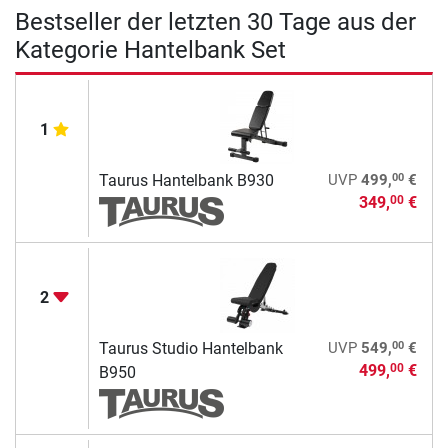
Bestseller der letzten 30 Tage aus der
Kategorie Hantelbank Set
1
00
Taurus Hantelbank B930
UVP
499,
€
349,
€
00
2
00
Taurus Studio Hantelbank
UVP
549,
€
499,
€
00
B950