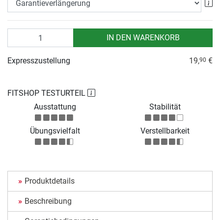
Ga
Anzahl
IN DEN WARENKORB
Expresszustellung
19,
€
90
FITSHOP TESTURTEIL
Ausstattung
Stabilität
Übungsvielfalt
Verstellbarkeit
Produktdetails
Beschreibung