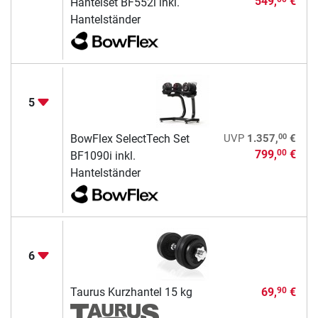
549,
€
Hantelset BF552i inkl.
Hantelständer
5
00
BowFlex SelectTech Set
UVP
1.357,
€
799,
€
00
BF1090i inkl.
Hantelständer
6
Taurus Kurzhantel 15 kg
69,
€
90