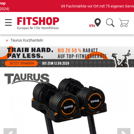
69 Fachmärkte vor Ort mit 75 eigenen Servicetechnikern
69x
Taurus Kurzhanteln