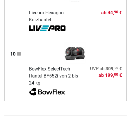
Livepro Hexagon
ab
44,
€
90
Kurzhantel
10
00
BowFlex SelectTech
UVP
ab
309,
€
ab
199,
€
00
Hantel BF552i von 2 bis
24 kg