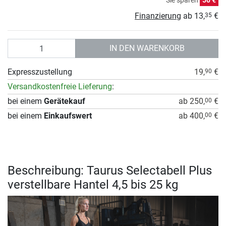
Sie sparen
50 €
Finanzierung
ab
13,
€
35
Anzahl
IN DEN WARENKORB
Expresszustellung
19,
€
90
Versandkostenfreie Lieferung
:
bei einem
Gerätekauf
ab 250,
€
00
bei einem
Einkaufswert
ab 400,
€
00
Beschreibung: Taurus Selectabell Plus
verstellbare Hantel 4,5 bis 25 kg