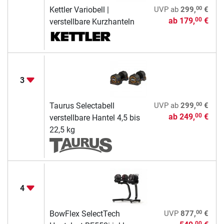
00
Kettler Variobell |
UVP
ab
299,
€
ab
179,
€
00
verstellbare Kurzhanteln
3
00
Taurus Selectabell
UVP
ab
299,
€
ab
249,
€
00
verstellbare Hantel 4,5 bis
22,5 kg
4
00
BowFlex SelectTech
UVP
877,
€
00