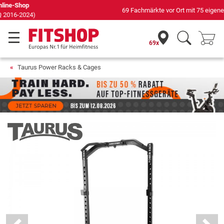
69 Fachmärkte vor Ort mit 75 eigenen Servicetechnikern
69x
Taurus Power Racks & Cages