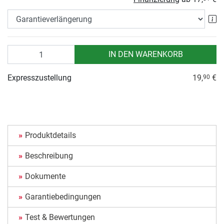
Ga
Anzahl
IN DEN WARENKORB
Expresszustellung
19,
€
90
Produktdetails
Beschreibung
Dokumente
Garantiebedingungen
Test & Bewertungen