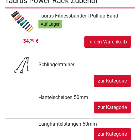
Taurus Power Rack Zubehör
Taurus Fitnessbänder | Pull-up Band
Auf Lager
34,
€
90
in den Warenkorb
Schlingentrainer
zur Kategorie
Hantelscheiben 50mm
zur Kategorie
Langhantelstangen 50mm
zur Kategorie