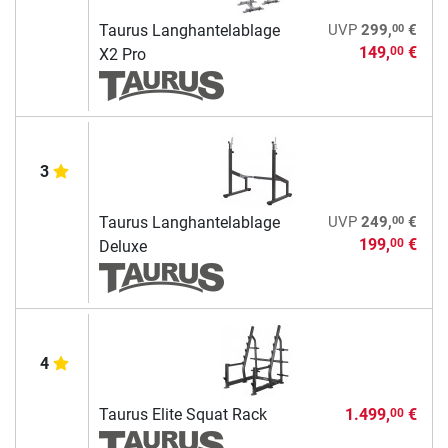
00
Taurus Langhantelablage
UVP
299,
€
149,
€
00
X2 Pro
3
00
Taurus Langhantelablage
UVP
249,
€
199,
€
00
Deluxe
4
Taurus Elite Squat Rack
1.499,
€
00