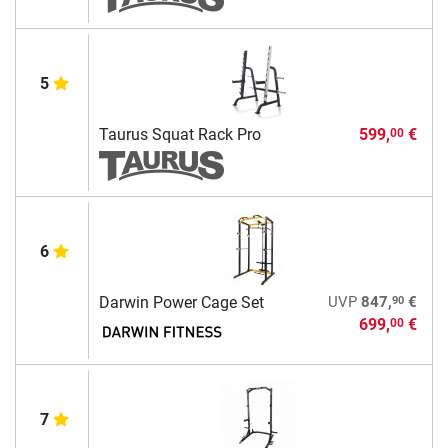
5
Taurus Squat Rack Pro
599,
€
00
6
90
Darwin Power Cage Set
UVP
847,
€
699,
€
00
7