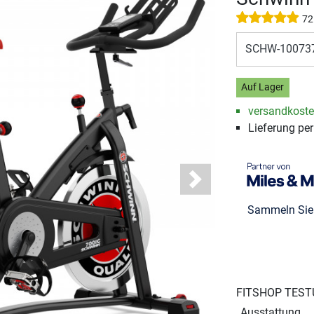
72
SCHW-100737
Auf Lager
versandkosten
Lieferung per
Next
Sammeln Si
FITSHOP TEST
Ausstattung