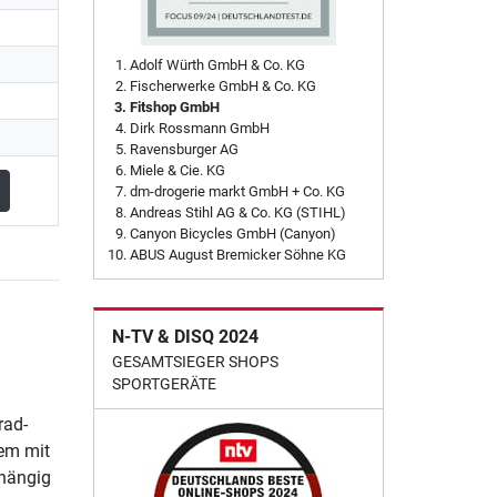
Adolf Würth GmbH & Co. KG
Fischerwerke GmbH & Co. KG
Fitshop GmbH
Dirk Rossmann GmbH
Ravensburger AG
Miele & Cie. KG
dm-drogerie markt GmbH + Co. KG
Andreas Stihl AG & Co. KG (STIHL)
Canyon Bicycles GmbH (Canyon)
ABUS August Bremicker Söhne KG
N-TV & DISQ 2024
GESAMTSIEGER SHOPS
SPORTGERÄTE
rad-
lem mit
hängig