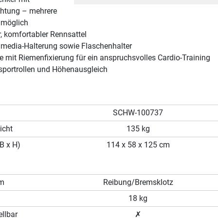
htung – mehrere
 möglich
, komfortabler Rennsattel
timedia-Halterung sowie Flaschenhalter
 mit Riemenfixierung für ein anspruchsvolles Cardio-Training
nsportrollen und Höhenausgleich
SCHW-100737
icht
135 kg
B x H)
114 x 58 x 125 cm
em
Reibung/Bremsklotz
18 kg
llbar
✗