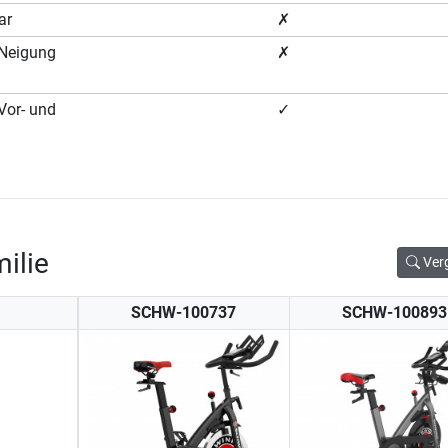
ar
✗
 (Neigung
✗
(Vor- und
✓
ilie
Ver
SCHW-100737
SCHW-100893