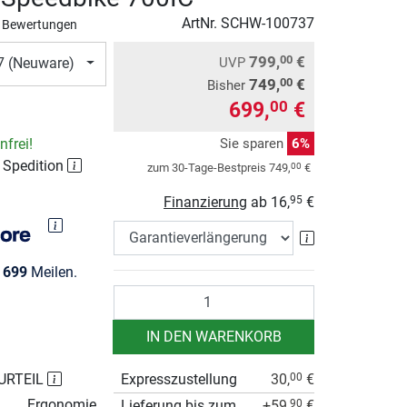
ArtNr.
SCHW-100737
 Bewertungen
799,
€
00
UVP
 (Neuware)
749,
€
00
Bisher
699,
€
00
Sie sparen
6%
frei!
 Spedition
00
zum 30-Tage-Bestpreis
749,
€
Finanzierung
ab
16,
€
95
Garantieverlä
e
699
Meilen.
Anzahl
IN DEN WARENKORB
URTEIL
Expresszustellung
30,
€
00
Ergonomie
Lieferung bis zum
+59,
€
90