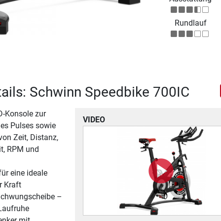
Rundlauf
ails: Schwinn Speedbike 700IC
-Konsole zur
VIDEO
es Pulses sowie
on Zeit, Distanz,
it, RPM und
ür eine ideale
 Kraft
 Schwungscheibe –
 Laufruhe
enker mit