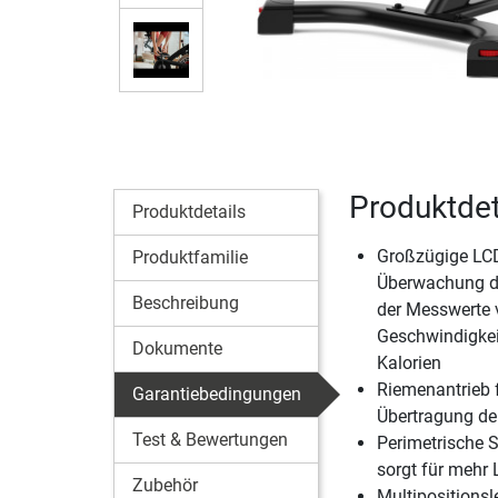
Produktdet
Produktdetails
Großzügige LCD
Produktfamilie
Überwachung d
Beschreibung
der Messwerte v
Geschwindigke
Dokumente
Kalorien
Riemenantrieb f
Garantiebedingungen
Übertragung der
Test & Bewertungen
Perimetrische
sorgt für mehr
Zubehör
Multipositionsl