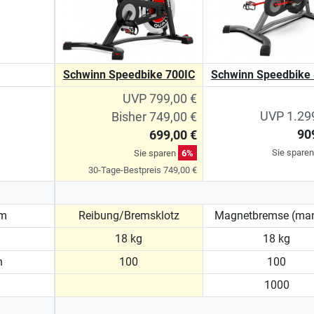
Schwinn Speedbike 700IC
Schwinn Speedbike
UVP 799,00 €
UVP 1.29
Bisher 749,00 €
90
699,00 €
Sie spare
Sie sparen
6%
30-Tage-Bestpreis 749,00 €
em
Reibung/Bremsklotz
Magnetbremse (man
18 kg
18 kg
n
100
100
1000