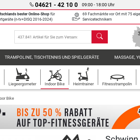
04621 - 42 10 0
09:00 - 18:00 Uhr
tschlands bester Online-Shop
für
69 Fachmärkte vor Ort mit 75 eig
rtgeräte (n-tv+DISQ 2016-2024)
Servicetechnikern
Suchen
TRAMPOLINE, TISCHTENNIS UND SPIELGERÄTE
MASSAGE, Y
Liegeergometer
Indoor Bike
Heimtrainer
Fitnesstrampolin
oor Bike
Schwinn