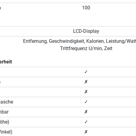
n
100
LCD-Display
Entfernung, Geschwindigkeit, Kalorien, Leistung/Watt
Trittfrequenz U/min, Zeit
erheit
✓
n
✗
✗
lasche
✓
hbar
✗
Höhe)
✓
Winkel)
✗