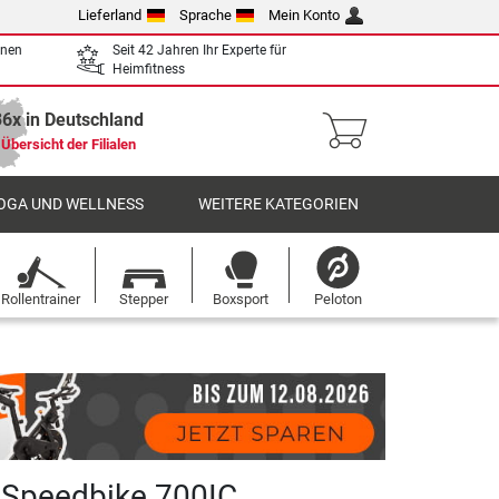
Lieferland
Sprache
Mein Konto
enen
Seit 42 Jahren Ihr Experte für
Heimfitness
36x in Deutschland
Übersicht der Filialen
OGA UND WELLNESS
WEITERE KATEGORIEN
Rollentrainer
Stepper
Boxsport
Peloton
 Speedbike 700IC