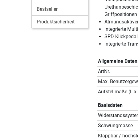
Urethanbeschic
Bestseller
Griffpositionen
Produktsicherheit
Atmungsaktiver
Integrierte Mul
SPD-Klickpedale
Integrierte Tra
Allgemeine Daten
ArtNr.
Max. Benutzergew
Aufstellmaße (L x 
Basisdaten
Widerstandssyst
Schwungmasse
Klappbar / hochste