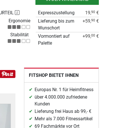
URTEIL
Expresszustellung
19,
€
90
Ergonomie
Lieferung bis zum
+59,
€
90
Wunschort
Stabilität
Vormontiert auf
+99,
€
00
Palette
FITSHOP BIETET IHNEN
Europas Nr. 1 für Heimfitness
über 4.000.000 zufriedene
Kunden
Lieferung frei Haus ab 99,- €
Mehr als 7.000 Fitnessartikel
69 Fachmärkte vor Ort