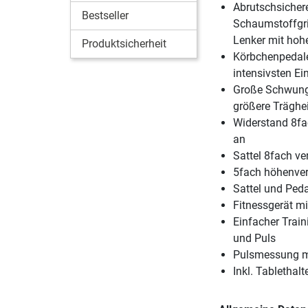
Abrutschsicher
Bestseller
Schaumstoffgrif
Lenker mit hoh
Produktsicherheit
Körbchenpedalen
intensivsten Ei
Große Schwung
größere Träghei
Widerstand 8fac
an
Sattel 8fach ver
5fach höhenver
Sattel und Ped
Fitnessgerät m
Einfacher Train
und Puls
Pulsmessung m
Inkl. Tablethal