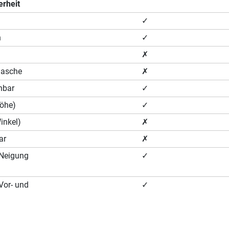
erheit
✓
n
✓
✗
lasche
✗
hbar
✓
Höhe)
✓
Winkel)
✗
ar
✗
 (Neigung
✓
(Vor- und
✓