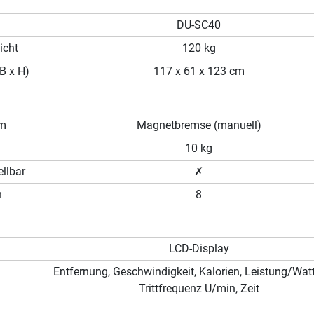
DU-SC40
icht
120 kg
B x H)
117 x 61 x 123 cm
em
Magnetbremse (manuell)
10 kg
llbar
✗
n
8
LCD-Display
Entfernung, Geschwindigkeit, Kalorien, Leistung/Watt
Trittfrequenz U/min, Zeit