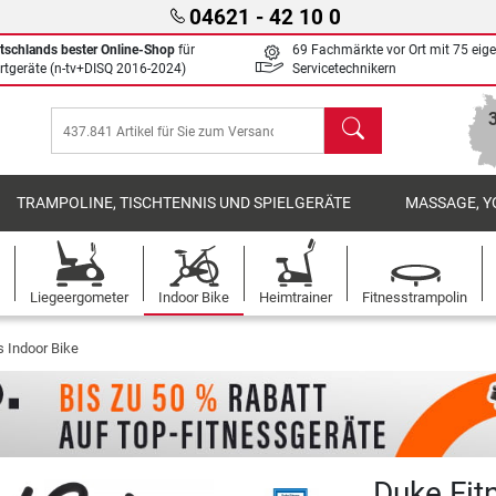
04621 - 42 10 0
tschlands bester Online-Shop
für
69 Fachmärkte vor Ort mit 75 eig
rtgeräte (n-tv+DISQ 2016-2024)
Servicetechnikern
Suchen
TRAMPOLINE, TISCHTENNIS UND SPIELGERÄTE
MASSAGE, Y
Liegeergometer
Indoor Bike
Heimtrainer
Fitnesstrampolin
 Indoor Bike
Duke Fit