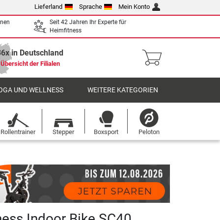
Lieferland
Sprache
Mein Konto
enen
Seit 42 Jahren Ihr Experte für
Heimfitness
36x in Deutschland
Übersicht der Filialen
OGA UND WELLNESS
WEITERE KATEGORIEN
Rollentrainer
Stepper
Boxsport
Peloton
ness Indoor Bike SC40