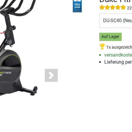
22
DU-SC40 (Ne
Auf Lager
1x ausgezeic
versandkosten
Lieferung pe
Next