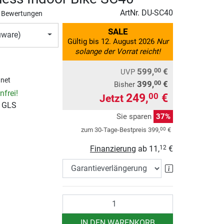
ArtNr.
DU-SC40
 Bewertungen
SALE
uware)
Gültig bis 12. August 2026
Nur
solange der Vorrat reicht!
599,
€
00
UVP
hnet
399,
€
00
Bisher
frei!
249,
€
00
Jetzt
r GLS
Sie sparen
37%
00
zum 30-Tage-Bestpreis
399,
€
Finanzierung
ab
11,
€
12
Garantieverlä
Anzahl
IN DEN WARENKORB