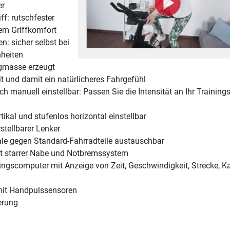
er
f: rutschfester
em Griffkomfort
: sicher selbst bei
nheiten
masse erzeugt
t und damit ein natürlicheres Fahrgefühl
h manuell einstellbar: Passen Sie die Intensität an Ihr Training
tikal und stufenlos horizontal einstellbar
stellbarer Lenker
ale gegen Standard-Fahrradteile austauschbar
it starrer Nabe und Notbremssystem
ingscomputer mit Anzeige von Zeit, Geschwindigkeit, Strecke, Ka
it Handpulssensoren
terung