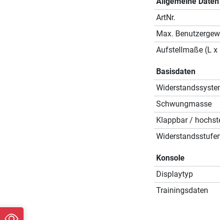
Allgemeine Daten
ArtNr.
Max. Benutzergew
Aufstellmaße (L x 
Basisdaten
Widerstandssyst
Schwungmasse
Klappbar / hochste
Widerstandsstufe
Konsole
Displaytyp
Trainingsdaten