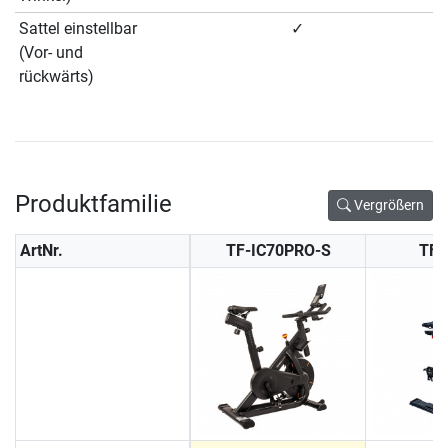
Sattel einstellbar
✓
(Vor- und
rückwärts)
Produktfamilie
Vergrößern
ArtNr.
TF-IC70PRO-S
TF-