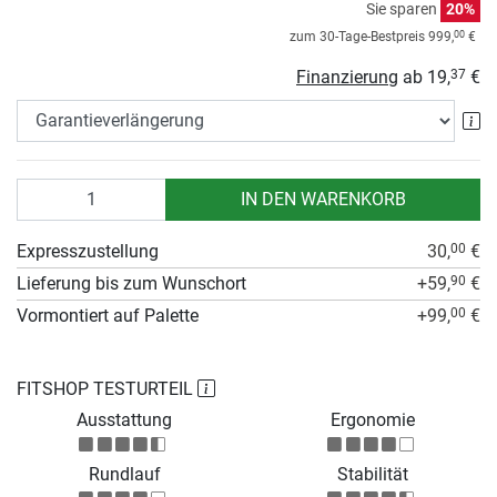
Sie sparen
20%
00
zum 30-Tage-Bestpreis
999,
€
Finanzierung
ab
19,
€
37
Ga
Anzahl
IN DEN WARENKORB
Expresszustellung
30,
€
00
Lieferung bis zum Wunschort
+59,
€
90
Vormontiert auf Palette
+99,
€
00
FITSHOP TESTURTEIL
Ausstattung
Ergonomie
Rundlauf
Stabilität