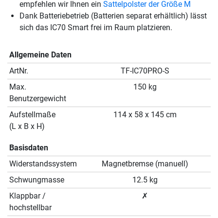
empfehlen wir Ihnen ein
Sattelpolster der Größe M
Dank Batteriebetrieb (Batterien separat erhältlich) lässt
sich das IC70 Smart frei im Raum platzieren.
Allgemeine Daten
ArtNr.
TF-IC70PRO-S
Max.
150 kg
Benutzergewicht
Aufstellmaße
114 x 58 x 145 cm
(L x B x H)
Basisdaten
Widerstandssystem
Magnetbremse (manuell)
Schwungmasse
12.5 kg
Klappbar /
✗
hochstellbar