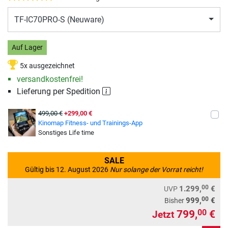
TF-IC70PRO-S (Neuware)
Auf Lager
5x ausgezeichnet
versandkostenfrei!
Lieferung per Spedition
499,00 €
+299,00 €
Kinomap Fitness- und Trainings-App
Sonstiges Life time
SALE
Gültig bis 12. August 2026
Nur solange der Vorrat reicht!
00
1.299,
€
UVP
00
999,
€
Bisher
799,
€
00
Jetzt