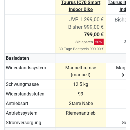
Taurus IC70 Smart
Taurus IC
Indoor Bike
Indo
UVP 1.299,00 €
Bisher
Bisher 999,00 €
799,00 €
Si
30-
Sie sparen
20%
30-Tage-Bestpreis 999,00 €
Basisdaten
Widerstandssystem
Magnetbremse
Magne
(manuell)
(ma
Schwungmasse
12.5 kg
1
Widerstandsstufen
99
Antriebsart
Starre Nabe
Antriebssystem
Riemenantrieb
Stromversorgung
Gen