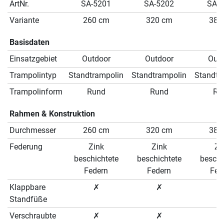
ArtNr.
SA-5201
SA-5202
SA-
Variante
260 cm
320 cm
380
Basisdaten
Einsatzgebiet
Outdoor
Outdoor
Out
Trampolintyp
Standtrampolin
Standtrampolin
Standtr
Trampolinform
Rund
Rund
Ru
Rahmen & Konstruktion
Durchmesser
260 cm
320 cm
380
Federung
Zink
Zink
Zi
beschichtete
beschichtete
beschi
Federn
Federn
Fed
Klappbare
✗
✗
Standfüße
Verschraubte
✗
✗