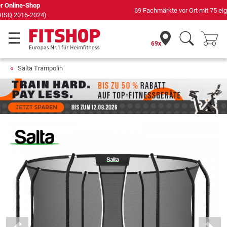
69 Fachmärkte vor Ort mit 75 eigenen Servicetechnikern
69x
Salta Trampolin