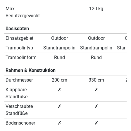
Max.
120 kg
Benutzergewicht
Basisdaten
Einsatzgebiet
Outdoor
Outdoor
Ou
Trampolintyp
Standtrampolin
Standtrampolin
Standt
Trampolinform
Rund
Rund
R
Rahmen & Konstruktion
Durchmesser
200 cm
330 cm
20
Klappbare
✗
✗
Standfüße
Verschraubte
✗
✗
Standfüße
Bodenschoner
✗
✗