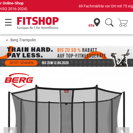
69 Fachmärkte vor Ort mit 75 eigenen Servicetechnikern
69x
Berg Trampolin