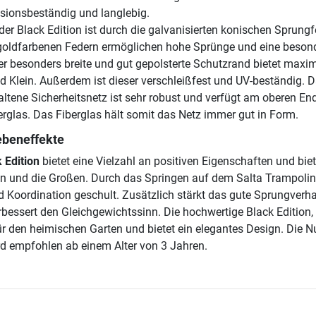
osionsbeständig und langlebig.
er Black Edition ist durch die galvanisierten konischen Sprung
 goldfarbenen Federn ermöglichen hohe Sprünge und eine beson
r besonders breite und gut gepolsterte Schutzrand bietet maxi
d Klein. Außerdem ist dieser verschleißfest und UV-beständig. 
ltene Sicherheitsnetz ist sehr robust und verfügt am oberen En
erglas. Das Fiberglas hält somit das Netz immer gut in Form.
ebeneffekte
 Edition
bietet eine Vielzahl an positiven Eigenschaften und biet
en und die Großen. Durch das Springen auf dem Salta Trampolin
 Koordination geschult. Zusätzlich stärkt das gute Sprungverha
bessert den Gleichgewichtssinn. Die hochwertige Black Edition, i
ür den heimischen Garten und bietet ein elegantes Design. Die 
d empfohlen ab einem Alter von 3 Jahren.