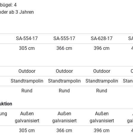
bügel: 4
nder ab 3 Jahren
SA-554-17
SA-555-17
SA-628-17
S
305 cm
366 cm
396 cm
Outdoor
Outdoor
Outdoor
Standtrampolin
Standtrampolin
Standtrampolin
Stan
Rund
Rund
Rund
uktion
ung
Außen
Außen
Außen
galvanisiert
galvanisiert
galvanisiert
ga
305 cm
366 cm
396 cm