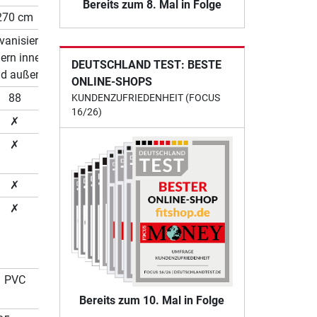
Bereits zum 8. Mal in Folge
270 cm
vanisierte
ern innen
DEUTSCHLAND TEST: BESTE
d außen
ONLINE-SHOPS
88
KUNDENZUFRIEDENHEIT (FOCUS
16/26)
✗
✗
✗
✗
PVC
Bereits zum 10. Mal in Folge