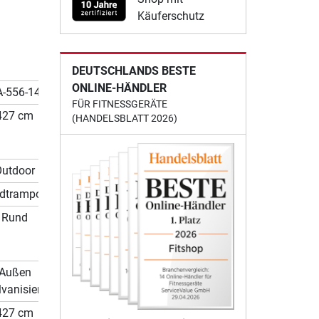
Käuferschutz
DEUTSCHLANDS BESTE
ONLINE-HÄNDLER
A-556-14
FÜR FITNESSGERÄTE
427 cm
(HANDELSBLATT 2026)
Outdoor
dtrampolin
Rund
Außen
lvanisiert
427 cm