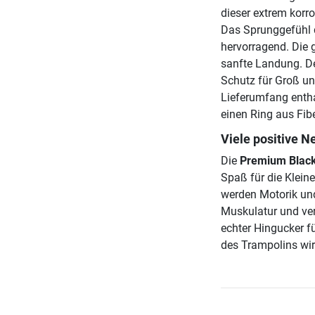
dieser extrem korr
Das Sprunggefühl d
hervorragend. Die
sanfte Landung. De
Schutz für Groß un
Lieferumfang entha
einen Ring aus Fib
Viele positive N
Die
Premium Black
Spaß für die Klein
werden Motorik und
Muskulatur und ver
echter Hingucker f
des Trampolins wir