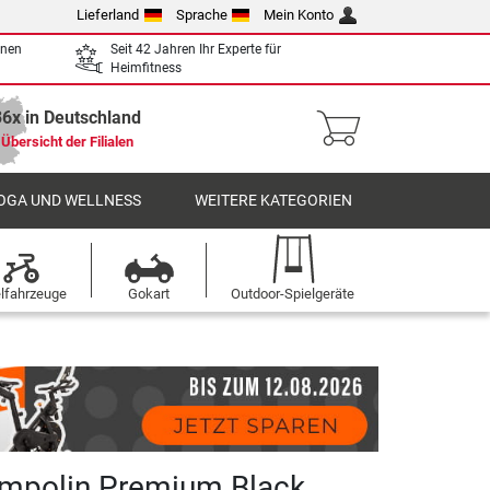
Lieferland
Sprache
Mein Konto
enen
Seit 42 Jahren Ihr Experte für
Heimfitness
36x in Deutschland
Übersicht der Filialen
OGA UND WELLNESS
WEITERE KATEGORIEN
elfahrzeuge
Gokart
Outdoor-Spielgeräte
ampolin Premium Black