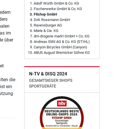
Adolf Würth GmbH & Co. KG
Fischerwerke GmbH & Co. KG
federn
Fitshop GmbH
ders
Dirk Rossmann GmbH
Ravensburger AG
malen
Miele & Cie. KG
Das im
dm-drogerie markt GmbH + Co. KG
de über
Andreas Stihl AG & Co. KG (STIHL)
Canyon Bicycles GmbH (Canyon)
ABUS August Bremicker Söhne KG
et
N-TV & DISQ 2024
lten die
GESAMTSIEGER SHOPS
SPORTGERÄTE
st ein
Nutzung