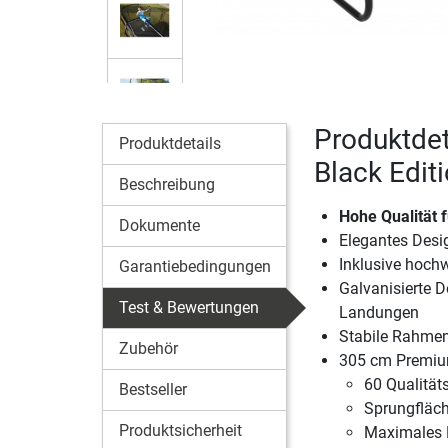
Produktdet
Produktdetails
Black Edit
Beschreibung
Hohe Qualität 
Dokumente
Elegantes Desi
Inklusive hochw
Garantiebedingungen
Galvanisierte 
Test & Bewertungen
Landungen
Stabile Rahmen
Zubehör
305 cm Premium
60 Qualität
Bestseller
Sprungfläc
Produktsicherheit
Maximales 