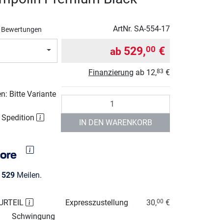
ArtNr.
SA-554-17
 Bewertungen
529,
€
00
ab
Finanzierung
ab
12,
€
83
: Bitte Variante
Anzahl
r Spedition
IN DEN WARENKORB
e
529
Meilen.
URTEIL
Expresszustellung
30,
€
00
Schwingung