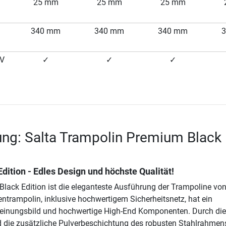
25 mm
25 mm
25 mm
340 mm
340 mm
340 mm
UV
✓
✓
✓
ng: Salta Trampolin Premium Black
ition - Edles Design und höchste Qualität!
lack Edition ist die eleganteste Ausführung der Trampoline von
entrampolin, inklusive hochwertigem Sicherheitsnetz, hat ein
cheinungsbild und hochwertige High-End Komponenten. Durch die
 die zusätzliche Pulverbeschichtung des robusten Stahlrahmens