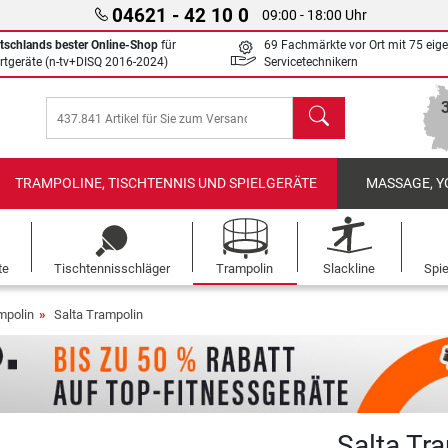
04621 - 42 10 0
09:00 - 18:00 Uhr
tschlands bester Online-Shop
für
69 Fachmärkte vor Ort mit 75 eig
rtgeräte (n-tv+DISQ 2016-2024)
Servicetechnikern
Suchen
TRAMPOLINE, TISCHTENNIS UND SPIELGERÄTE
MASSAGE, Y
te
Tischtennisschläger
Trampolin
Slackline
Spi
mpolin
Salta Trampolin
Salta Tr