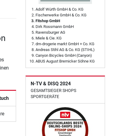
Adolf Würth GmbH & Co. KG
Fischerwerke GmbH & Co. KG
Fitshop GmbH
Dirk Rossmann GmbH
Ravensburger AG
on
Miele & Cie. KG
dm-drogerie markt GmbH + Co. KG
Andreas Stihl AG & Co. KG (STIHL)
Canyon Bicycles GmbH (Canyon)
es
ABUS August Bremicker Söhne KG
einen
N-TV & DISQ 2024
GESAMTSIEGER SHOPS
SPORTGERÄTE
tuch
re