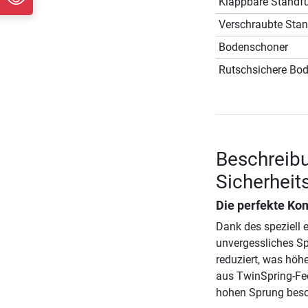
Klappbare Standf
Verschraubte Sta
Bodenschoner
Rutschsichere Bo
Beschreibu
Sicherheit
Die perfekte Kom
Dank des speziell 
unvergessliches Sp
reduziert, was hö
aus TwinSpring-Fe
hohen Sprung bes