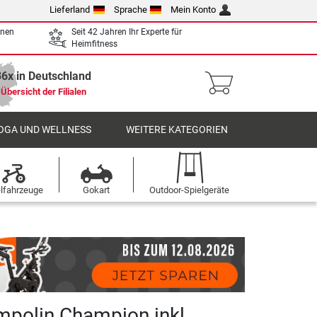
Lieferland
Sprache
Mein Konto
enen
Seit 42 Jahren Ihr Experte für
Heimfitness
36x in Deutschland
Übersicht der Filialen
OGA UND WELLNESS
WEITERE KATEGORIEN
elfahrzeuge
Gokart
Outdoor-Spielgeräte
mpolin Champion inkl.