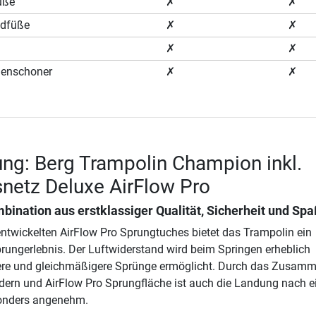
üße
✗
✗
ndfüße
✗
✗
✗
✗
denschoner
✗
✗
ng: Berg Trampolin Champion inkl.
snetz Deluxe AirFlow Pro
bination aus erstklassiger Qualität, Sicherheit und Spa
entwickelten AirFlow Pro Sprungtuches bietet das Trampolin ein
rungerlebnis. Der Luftwiderstand wird beim Springen erheblich
here und gleichmäßigere Sprünge ermöglicht. Durch das Zusamm
dern und AirFlow Pro Sprungfläche ist auch die Landung nach 
onders angenehm.