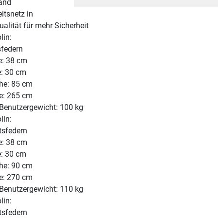
and
itsnetz in
alität für mehr Sicherheit
lin:
sfedern
e: 38 cm
e: 30 cm
he: 85 cm
: 265 cm
Benutzergewicht: 100 kg
lin:
tsfedern
e: 38 cm
e: 30 cm
he: 90 cm
: 270 cm
Benutzergewicht: 110 kg
lin:
tsfedern