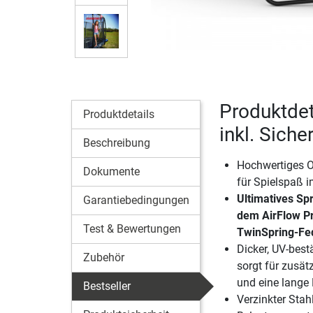
Produktdet
Produktdetails
inkl. Sich
Beschreibung
Hochwertiges O
Dokumente
für Spielspaß 
Ultimatives Sp
Garantiebedingungen
dem AirFlow P
Test & Bewertungen
TwinSpring-Fe
Dicker, UV-bes
Zubehör
sorgt für zusätz
und eine lange
Bestseller
Verzinkter Sta