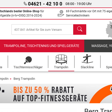
04621 - 42 10 0
08:00 - 19:00 Uhr
tschlands bester Online-Shop
für
69 Fachmärkte vor Ort mit 75 eig
rtgeräte (n-tv+DISQ 2016-2024)
Servicetechnikern
Suchen
TRAMPOLINE, TISCHTENNIS UND SPIELGERÄTE
MASSAGE, Y
te
Tischtennisschläger
Trampolin
Slackline
Spi
mpolin
Berg Trampolin
Berg Tra