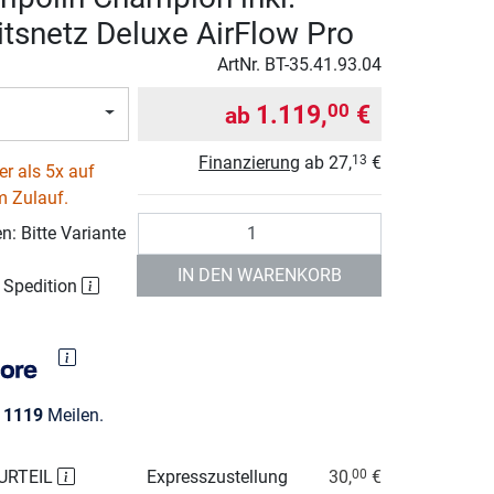
itsnetz Deluxe AirFlow Pro
ArtNr.
BT-35.41.93.04
1.119,
€
00
ab
Finanzierung
ab
27,
€
13
r als 5x auf
m Zulauf.
Anzahl
: Bitte Variante
IN DEN WARENKORB
r Spedition
e
1119
Meilen.
URTEIL
Expresszustellung
30,
€
00