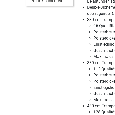
Produktsicherheit
Belastungen st
Deluxe-Sicherhe
überragender Qu
330 cm Trampo
96 Qualität
Polsterbreit
Polsterdick
Einstiegshö
Gesamthöhe
Maximales 
380 cm Trampo
112 Qualitä
Polsterbreit
Polsterdick
Einstiegshö
Gesamthöhe
Maximales 
430 cm Trampo
128 Qualitä