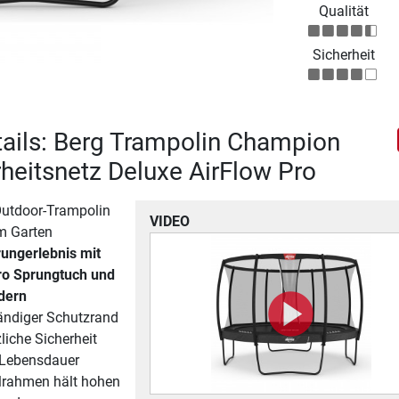
Qualität
Sicherheit
ails: Berg Trampolin Champion
erheitsnetz Deluxe AirFlow Pro
utdoor-Trampolin
VIDEO
im Garten
rungerlebnis mit
ro Sprungtuch und
dern
tändiger Schutzrand
liche Sicherheit
 Lebensdauer
hlrahmen hält hohen