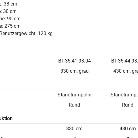
e: 38 cm
e: 30 cm
he: 95 cm
: 275 cm
Benutzergewicht: 120 kg
BT-35.41.93.04
BT-35.44.93
330 cm, grau
430 cm, gr
Standtrampolin
Standtrampo
Rund
Rund
uktion
330 cm
430 cm