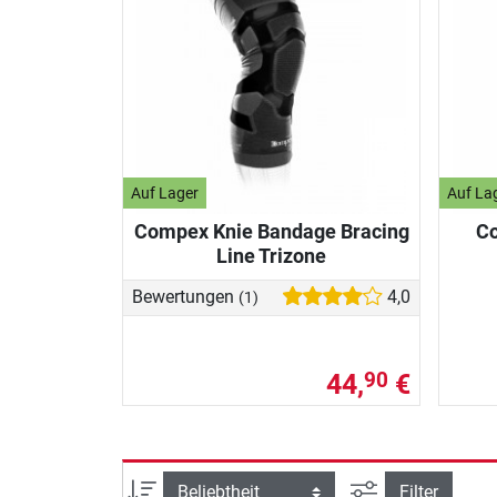
Auf Lager
Auf La
Compex Knie Bandage Bracing
C
Line Trizone
Bewertungen
4,0
(1)
44,
€
90
Ansicht filtern
Sortierung
Filter