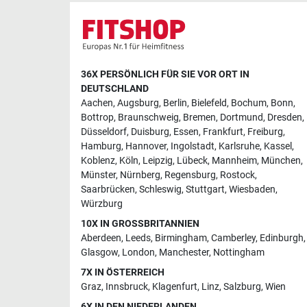
36X PERSÖNLICH FÜR SIE VOR ORT IN
DEUTSCHLAND
Aachen
,
Augsburg
,
Berlin
,
Bielefeld
,
Bochum
,
Bonn
,
Bottrop
,
Braunschweig
,
Bremen
,
Dortmund
,
Dresden
,
Düsseldorf
,
Duisburg
,
Essen
,
Frankfurt
,
Freiburg
,
Hamburg
,
Hannover
,
Ingolstadt
,
Karlsruhe
,
Kassel
,
Koblenz
,
Köln
,
Leipzig
,
Lübeck
,
Mannheim
,
München
,
Münster
,
Nürnberg
,
Regensburg
,
Rostock
,
Saarbrücken
,
Schleswig
,
Stuttgart
,
Wiesbaden
,
Würzburg
10X IN GROSSBRITANNIEN
Aberdeen
,
Leeds
,
Birmingham
,
Camberley
,
Edinburgh
,
Glasgow
,
London
,
Manchester
,
Nottingham
7X IN ÖSTERREICH
Graz
,
Innsbruck
,
Klagenfurt
,
Linz
,
Salzburg
,
Wien
6X IN DEN NIEDERLANDEN