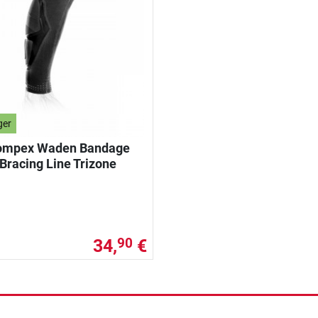
ger
ompex Waden Bandage
Bracing Line Trizone
34,
€
90