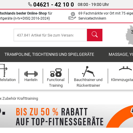
04621 - 42 10 0
08:00 - 19:00 Uhr
tschlands bester Online-Shop
für
69 Fachmärkte vor Ort mit 75 eig
rtgeräte (n-tv+DISQ 2016-2024)
Servicetechnikern
Suchen
TRAMPOLINE, TISCHTENNIS UND SPIELGERÄTE
MASSAGE, Y
elstation
Hanteln
Functional
Bauchtrainer und
Klimmzugst
Training
Rückentrainer
 Zubehör Krafttraining