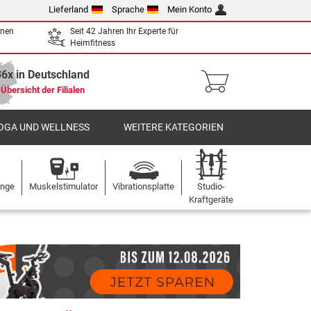
Lieferland
Sprache
Mein Konto
enen
Seit 42 Jahren Ihr Experte für
Heimfitness
36x in Deutschland
Übersicht der Filialen
OGA UND WELLNESS
WEITERE KATEGORIEN
ange
Muskelstimulator
Vibrationsplatte
Studio-
Kraftgeräte