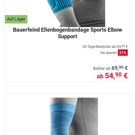
Auf Lager
Bauerfeind Ellenbogenbandage Sports Elbow
Support
30-Tage-Bestpreis ab
69,
€
90
Sie sparen
21%
90
69,
€
Bisher ab
54,
€
90
ab