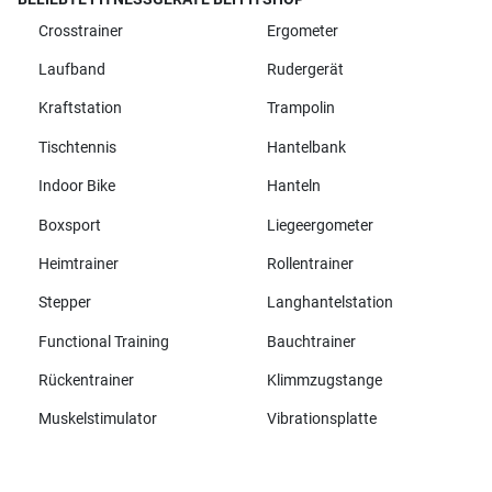
Crosstrainer
Ergometer
Laufband
Rudergerät
Kraftstation
Trampolin
Tischtennis
Hantelbank
Indoor Bike
Hanteln
Boxsport
Liegeergometer
Heimtrainer
Rollentrainer
Stepper
Langhantelstation
Functional Training
Bauchtrainer
Rückentrainer
Klimmzugstange
Muskelstimulator
Vibrationsplatte
Alle Marken