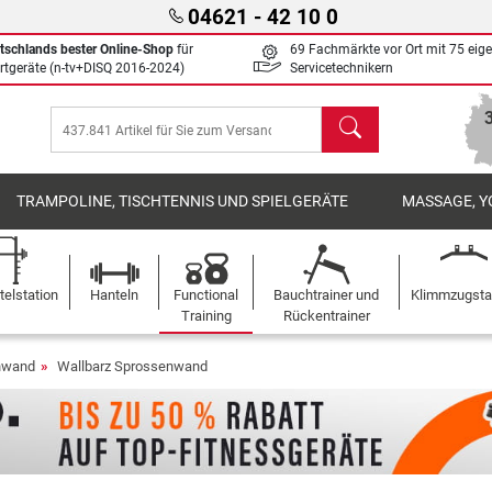
04621 - 42 10 0
tschlands bester Online-Shop
für
69 Fachmärkte vor Ort mit 75 eig
rtgeräte (n-tv+DISQ 2016-2024)
Servicetechnikern
Suchen
TRAMPOLINE, TISCHTENNIS UND SPIELGERÄTE
MASSAGE, Y
elstation
Hanteln
Functional
Bauchtrainer und
Klimmzugst
Training
Rückentrainer
nwand
Wallbarz Sprossenwand