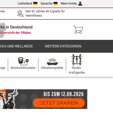
Lieferland
Sprache
Mein Konto
enen
Seit 42 Jahren Ihr Experte für
Heimfitness
36x in Deutschland
Übersicht der Filialen
OGA UND WELLNESS
WEITERE KATEGORIEN
ange
Muskelstimulator
Vibrationsplatte
Studio-
Kraftgeräte