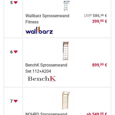
5
00
Wallbarz Sprossenwand
UVP
586,
€
399,
€
00
Fitness
6
BenchK Sprossenwand
899,
€
00
Set 112+A204
7
NOHRD Sprossenwand
ab
549,
€
00