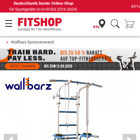
69 Fachmärkte vor Ort mit 75 eigenen Servicetechnikern
69x
Wallbarz Sprossenwand