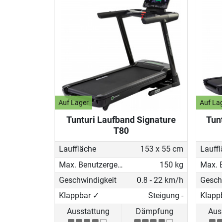
Auf Lager
Auf La
Tunturi Laufband Signature
Tun
T80
Lauffläche
153 x 55 cm
Lauff
Max. Benutzergewicht
150 kg
Geschwindigkeit
0.8 - 22 km/h
Gesch
Klappbar ✓
Steigung -
Klappb
Ausstattung
Dämpfung
Aus