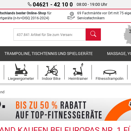
04621 - 42 10 0
08:00 - 19:00 Uhr
tschlands bester Online-Shop
für
69 Fachmärkte vor Ort mit 75 eig
rtgeräte (n-tv+DISQ 2016-2024)
Servicetechnikern
Suchen
TRAMPOLINE, TISCHTENNIS UND SPIELGERÄTE
MASSAGE, Y
Liegeergometer
Indoor Bike
Heimtrainer
Fitnesstrampolin
and
AND KAUFEN BEI EUROPAS NR. 1 F