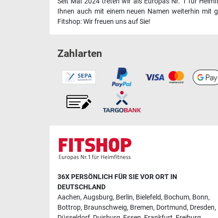
Seit Mai 2024 treten wir als Europas Nr. 1 für Heim
Ihnen auch mit einem neuen Namen weiterhin mit ge
Fitshop: Wir freuen uns auf Sie!
Zahlarten
36X PERSÖNLICH FÜR SIE VOR ORT IN
DEUTSCHLAND
Aachen
,
Augsburg
,
Berlin
,
Bielefeld
,
Bochum
,
Bonn
,
Bottrop
,
Braunschweig
,
Bremen
,
Dortmund
,
Dresden
,
Düsseldorf
,
Duisburg
,
Essen
,
Frankfurt
,
Freiburg
,