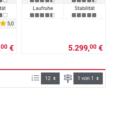
tät
Laufruhe
Stabilität
5,0
,
€
5.299,
€
00
00
Artikel pro Seite:
Seite