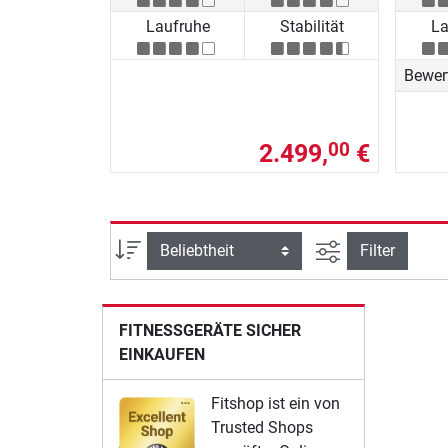
Laufruhe
Stabilität
La
Bewer
2.499,
€
00
Ansicht filtern
Sortierung
Filter
FITNESSGERÄTE SICHER
EINKAUFEN
Fitshop ist ein von
Trusted Shops