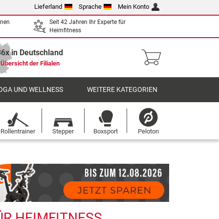
Lieferland
Sprache
Mein Konto
enen
Seit 42 Jahren Ihr Experte für
Heimfitness
36x in Deutschland
Übersicht der Filialen
OGA UND WELLNESS
WEITERE KATEGORIEN
Rollentrainer
Stepper
Boxsport
Peloton
ÜR HEIMFITNESS