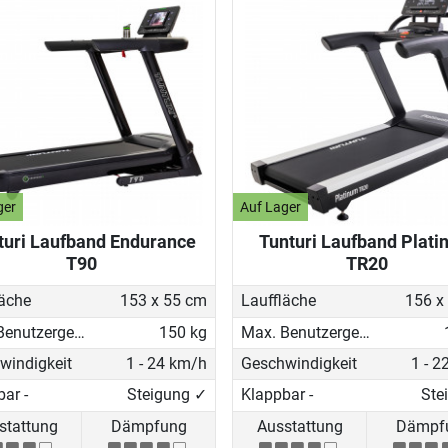
ger
Auf Lager
turi Laufband Endurance
Tunturi Laufband Plat
T90
TR20
läche
153 x 55 cm
Lauffläche
156 x
Max. Benutzergewicht
150 kg
Max. Benutzergewicht
windigkeit
1 - 24 km/h
Geschwindigkeit
1 - 2
ar -
Steigung ✓
Klappbar -
Ste
stattung
Dämpfung
Ausstattung
Dämpf