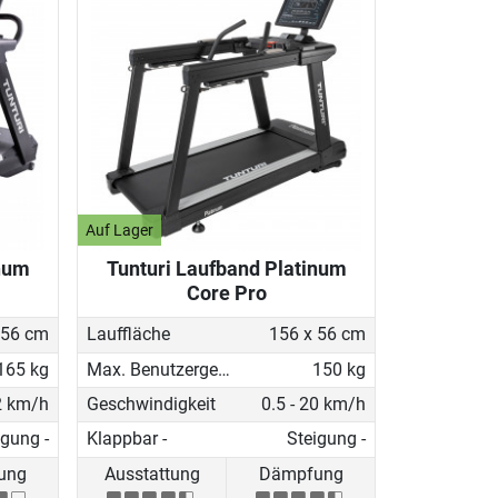
Auf Lager
inum
Tunturi Laufband Platinum
Core Pro
 56 cm
Lauffläche
156 x 56 cm
165 kg
Max. Benutzergewicht
150 kg
2 km/h
Geschwindigkeit
0.5 - 20 km/h
igung -
Klappbar -
Steigung -
ung
Ausstattung
Dämpfung