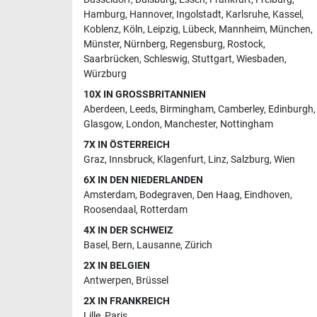
Hamburg
,
Hannover
,
Ingolstadt
,
Karlsruhe
,
Kassel
,
Koblenz
,
Köln
,
Leipzig
,
Lübeck
,
Mannheim
,
München
,
Münster
,
Nürnberg
,
Regensburg
,
Rostock
,
Saarbrücken
,
Schleswig
,
Stuttgart
,
Wiesbaden
,
Würzburg
10X IN GROSSBRITANNIEN
Aberdeen
,
Leeds
,
Birmingham
,
Camberley
,
Edinburgh
,
Glasgow
,
London
,
Manchester
,
Nottingham
7X IN ÖSTERREICH
Graz
,
Innsbruck
,
Klagenfurt
,
Linz
,
Salzburg
,
Wien
6X IN DEN NIEDERLANDEN
Amsterdam
,
Bodegraven
,
Den Haag
,
Eindhoven
,
Roosendaal
,
Rotterdam
4X IN DER SCHWEIZ
Basel
,
Bern
,
Lausanne
,
Zürich
2X IN BELGIEN
Antwerpen
,
Brüssel
2X IN FRANKREICH
Lille
,
Paris