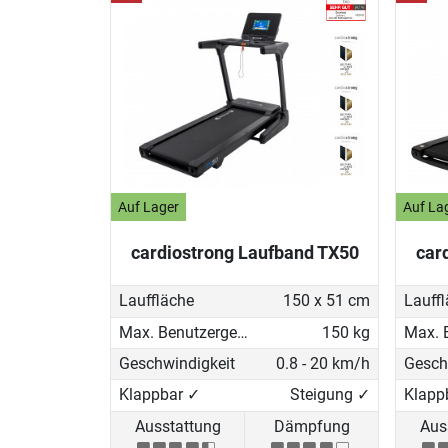
Auf Lager
Auf La
cardiostrong Laufband TX50
car
Lauffläche
150 x 51 cm
Lauff
Max. Benutzergewicht
150 kg
Geschwindigkeit
0.8 - 20 km/h
Gesch
Klappbar ✓
Steigung ✓
Klapp
Ausstattung
Dämpfung
Aus