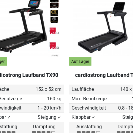
ger
Auf Lager
diostrong Laufband TX90
cardiostrong Laufband 
läche
152 x 52 cm
Lauffläche
140 x
Max. Benutzergewicht
160 kg
Max. Benutzergewicht
windigkeit
1 - 20 km/h
Geschwindigkeit
0.8 - 
bar ✓
Steigung ✓
Klappbar ✓
Stei
stattung
Dämpfung
Ausstattung
Dämpf