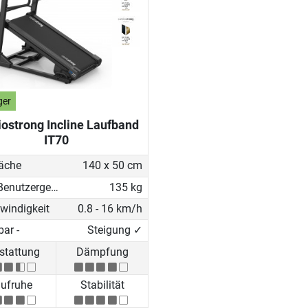
ger
iostrong Incline Laufband
IT70
läche
140 x 50 cm
Max. Benutzergewicht
135 kg
windigkeit
0.8 - 16 km/h
ar -
Steigung ✓
stattung
Dämpfung
ufruhe
Stabilität