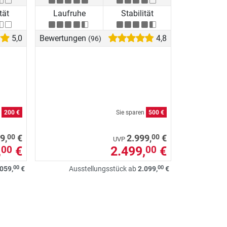
tät
Laufruhe
Stabilität
5,0
Bewertungen
4,8
(96)
n
200 €
Sie sparen
500 €
00
00
9,
€
2.999,
€
UVP
,
€
2.499,
€
00
00
00
00
059,
€
Ausstellungsstück ab
2.099,
€