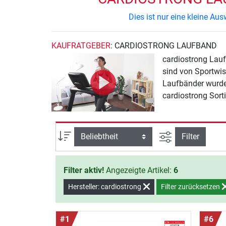
Dies ist nur eine kleine A
KAUFRATGEBER
: CARDIOSTRONG LAUFBAND
cardiostrong Lau
sind von Sportwis
Laufbänder wurde 
cardiostrong Sort
Ansicht filtern
Sortierung
Filter
Filter aktiv!
Angezeigte Artikel:
6
Hersteller: cardiostrong
Filter zurücksetzen
#1
#6