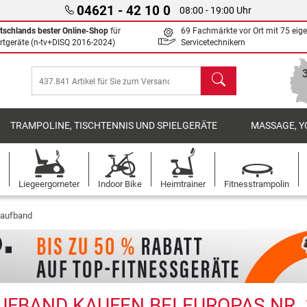
04621 - 42 10 0
08:00 - 19:00 Uhr
tschlands bester Online-Shop
für
69 Fachmärkte vor Ort mit 75 eig
rtgeräte (n-tv+DISQ 2016-2024)
Servicetechnikern
Suchen
TRAMPOLINE, TISCHTENNIS UND SPIELGERÄTE
MASSAGE, Y
Liegeergometer
Indoor Bike
Heimtrainer
Fitnesstrampolin
Laufband
FBAND KAUFEN BEI EUROPAS NR. 