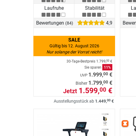
Laufruhe
Stabilität
La
Bewertungen
4,9
Bewer
(84)
SALE
Gültig bis 12. August 2026
Nur solange der Vorrat reicht!
30-Tage-Bestpreis
1.799,
€
00
Sie sparen
11%
00
1.999,
€
UVP
00
1.799,
€
Bisher
1.599,
€
00
Jetzt
00
Ausstellungsstück ab
1.449,
€