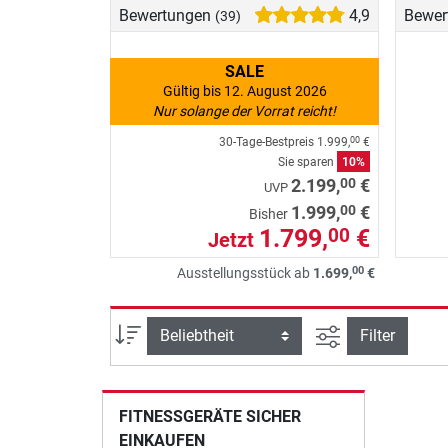
Bewertungen
4,9
Bewer
(39)
SALE
Gültig bis 12. August 2026
Nur solange der Vorrat reicht!
30-Tage-Bestpreis
1.999,
€
00
Sie sparen
10%
00
2.199,
€
UVP
00
1.999,
€
Bisher
1.799,
€
00
Jetzt
00
Ausstellungsstück ab
1.699,
€
Ansicht filtern
Sortierung
Filter
FITNESSGERÄTE SICHER
EINKAUFEN