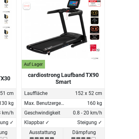
Auf Lager
cardiostrong Laufband TX90
TX30
Smart
 51 cm
Lauffläche
152 x 52 cm
130 kg
Max. Benutzergewicht
160 kg
18 km/h
Geschwindigkeit
0.8 - 20 km/h
gung ✓
Klappbar ✓
Steigung ✓
ung
Ausstattung
Dämpfung