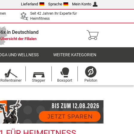
Lieferland
Sprache
Mein Konto
enen
Seit 42 Jahren Ihr Experte für
Heimfitness
36x in Deutschland
Übersicht der Filialen
OGA UND WELLNESS
WEITERE KATEGORIEN
Rollentrainer
Stepper
Boxsport
Peloton
1 FÜR HEIMFITNESS