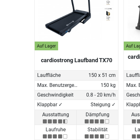
Auf Lager
Auf La
card
cardiostrong Laufband TX70
Lauffläche
150 x 51 cm
Lauff
Max. Benutzergewicht
150 kg
Geschwindigkeit
0.8 - 20 km/h
Gesch
Klappbar ✓
Steigung ✓
Klappb
Ausstattung
Dämpfung
Aus
Laufruhe
Stabilität
La