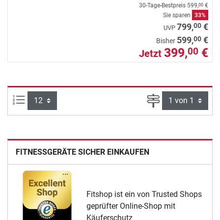
30-Tage-Bestpreis
599,
€
00
Sie sparen
33%
00
799,
€
UVP
00
599,
€
Bisher
399,
€
00
Jetzt
Artikel pro Seite:
Seite
FITNESSGERÄTE SICHER EINKAUFEN
Fitshop ist ein von Trusted Shops
geprüfter Online-Shop mit
Käuferschutz