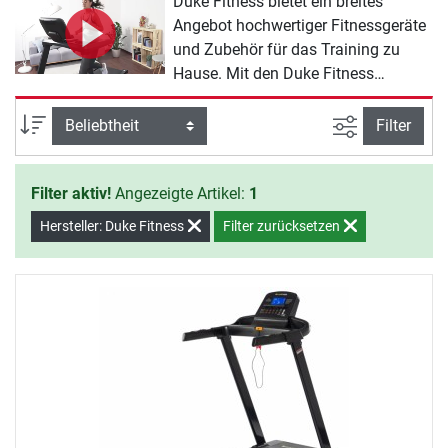
Duke Fitness bietet ein breites
Angebot hochwertiger Fitnessgeräte
und Zubehör für das Training zu
Hause. Mit den Duke Fitness
Laufband Produkten werden Sie zu
Hause effektiv fit, nehmen ab und
Ansicht filte
Sortierung
Filter
halten sich gesund.
Filter aktiv!
Angezeigte Artikel:
1
Hersteller: Duke Fitness
Filter zurücksetzen