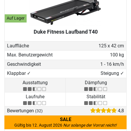
Auf Lager
Duke Fitness Laufband T40
Lauffläche
125 x 42 cm
Max. Benutzergewicht
100 kg
Geschwindigkeit
1 - 16 km/h
Klappbar ✓
Steigung ✓
Ausstattung
Dämpfung
Laufruhe
Stabilität
Bewertungen
4,8
(32)
SALE
Gültig bis 12. August 2026
Nur solange der Vorrat reicht!