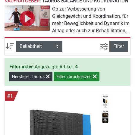
KAUFRATGEBER
: TAURUS BALANCE UND KOORDINATION
Ob zur Verbesserung von
Gleichgewicht und Koordination, für
mehr Beweglichkeit und Dynamik im
Alltag oder auch zur Rehabilitation,
ob Balance-Pad, Balance Board oder
Sitzkissen: Im hochwertigen Balance
Ansicht filte
Sortierung
Filter
und Koordination-Sortiment von
Taurus finden Sie das passende
Filter aktiv!
Angezeigte Artikel:
4
Gerät, um mehr Bewegungskomfort
in Ihr Leben zu bringen und sich für
Hersteller: Taurus
Filter zurücksetzen
die alltäglichen Belastungen in Job
und Privatleben zu rüsten.
#1