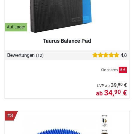
Auf Lager
Taurus Balance Pad
Bewertungen
4,8
(12)
Sie sparen
5 €
90
39,
€
ab
UVP
34,
€
90
ab
#3