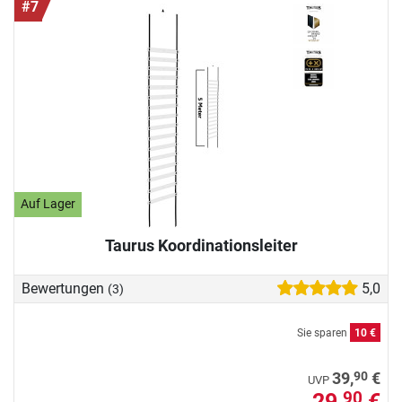
#7
Auf Lager
Taurus Koordinationsleiter
Bewertungen
5,0
(3)
Sie sparen
10 €
90
39,
€
UVP
29,
€
90