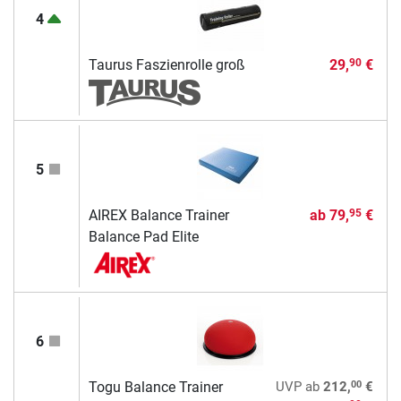
4
Taurus Faszienrolle groß
29,
€
90
5
AIREX Balance Trainer
ab
79,
€
95
Balance Pad Elite
6
00
Togu Balance Trainer
UVP
ab
212,
€