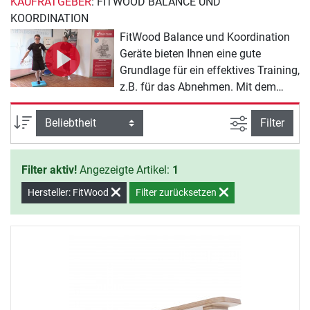
KAUFRATGEBER
: FITWOOD BALANCE UND
KOORDINATION
FitWood Balance und Koordination
Geräte bieten Ihnen eine gute
Grundlage für ein effektives Training,
z.B. für das Abnehmen. Mit dem
FitWood Sortiment erreichen Sie Ihre
Trainingsziele fast von alleine. Sie
Ansicht filte
Sortierung
Filter
müssen nur noch den Willen zeigen,
mit dem Training zu beginnen.
Filter aktiv!
Angezeigte Artikel:
1
Hersteller: FitWood
Filter zurücksetzen