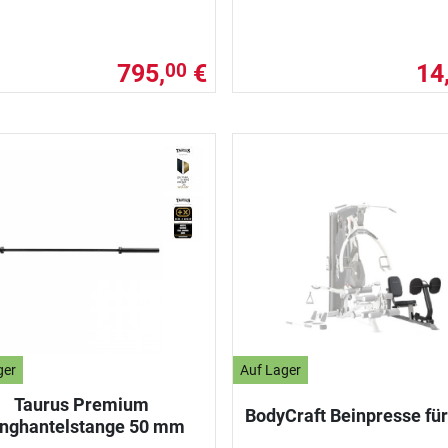
795,
€
14
00
ger
Auf Lager
Taurus Premium
BodyCraft Beinpresse für 
nghantelstange 50 mm