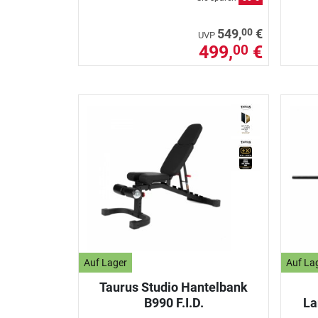
00
549,
€
UVP
499,
€
00
Auf Lager
Auf La
Taurus Studio Hantelbank
B990 F.I.D.
La