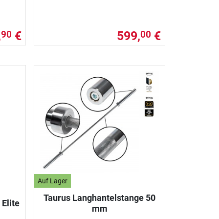
,
€
599,
€
90
00
Auf Lager
Taurus Langhantelstange 50
Elite
mm