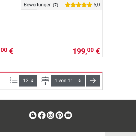
Bewertungen
5,0
(7)
,
€
199,
€
00
00
Artikel pro Seite:
Seite
weiter
Blog
Facebook
Instagram
Pinterest
Youtube