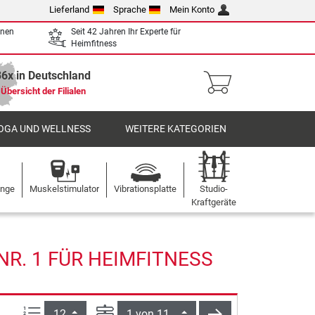
Lieferland
Sprache
Mein Konto
enen
Seit 42 Jahren Ihr Experte für
Heimfitness
36x in Deutschland
Übersicht der Filialen
OGA UND WELLNESS
WEITERE KATEGORIEN
ange
Muskelstimulator
Vibrationsplatte
Studio-
Kraftgeräte
R. 1 FÜR HEIMFITNESS
Artikel pro Seite:
Seite
weiter