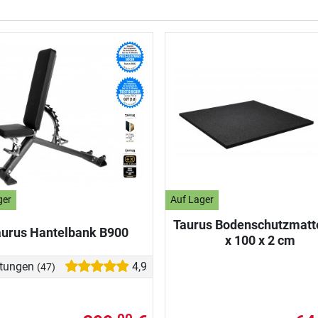
ger
Auf Lager
Taurus Bodenschutzmatt
aurus Hantelbank B900
x 100 x 2 cm
tungen
4,9
(47)