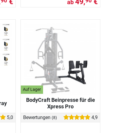
,
€
49,
€
90
90
ab
Auf Lager
BodyCraft Beinpresse für die
ray
Xpress Pro
5,0
Bewertungen
4,9
(8)