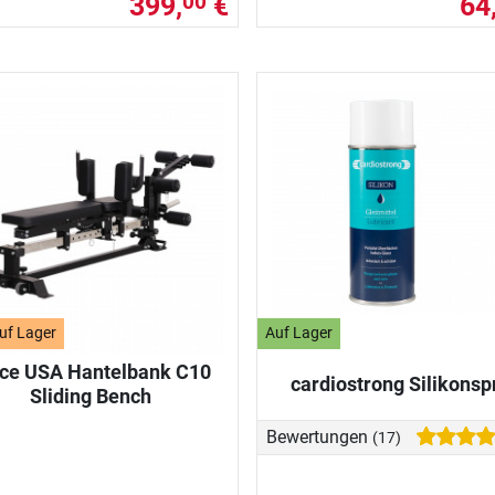
399,
€
64
00
uf Lager
Auf Lager
ce USA Hantelbank C10
cardiostrong Silikonsp
Sliding Bench
Bewertungen
(17)