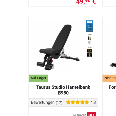
49,
€
90
Auf Lager
Nicht a
Taurus Studio Hantelbank
For
B950
Bewertungen
4,8
(17)
Sie sparen
50 €