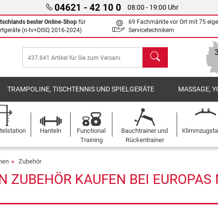
04621 - 42 10 0
08:00 - 19:00 Uhr
tschlands bester Online-Shop
für
69 Fachmärkte vor Ort mit 75 eig
rtgeräte (n-tv+DISQ 2016-2024)
Servicetechnikern
Suchen
TRAMPOLINE, TISCHTENNIS UND SPIELGERÄTE
MASSAGE, Y
elstation
Hanteln
Functional
Bauchtrainer und
Klimmzugst
Training
Rückentrainer
onen
Zubehör
N ZUBEHÖR KAUFEN BEI EUROPAS N