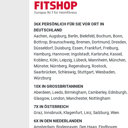
36X PERSÖNLICH FÜR SIE VOR ORT IN
DEUTSCHLAND
Aachen
,
Augsburg
,
Berlin
,
Bielefeld
,
Bochum
,
Bonn
,
Bottrop
,
Braunschweig
,
Bremen
,
Dortmund
,
Dresden
,
Düsseldorf
,
Duisburg
,
Essen
,
Frankfurt
,
Freiburg
,
Hamburg
,
Hannover
,
Ingolstadt
,
Karlsruhe
,
Kassel
,
Koblenz
,
Köln
,
Leipzig
,
Lübeck
,
Mannheim
,
München
,
Münster
,
Nürnberg
,
Regensburg
,
Rostock
,
Saarbrücken
,
Schleswig
,
Stuttgart
,
Wiesbaden
,
Würzburg
10X IN GROSSBRITANNIEN
Aberdeen
,
Leeds
,
Birmingham
,
Camberley
,
Edinburgh
,
Glasgow
,
London
,
Manchester
,
Nottingham
7X IN ÖSTERREICH
Graz
,
Innsbruck
,
Klagenfurt
,
Linz
,
Salzburg
,
Wien
6X IN DEN NIEDERLANDEN
Amsterdam
,
Bodegraven
,
Den Haag
,
Eindhoven
,