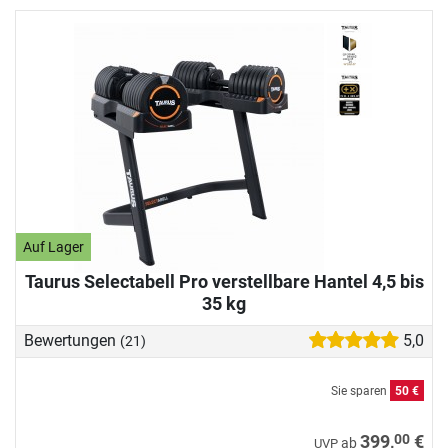
Auf Lager
Taurus Selectabell Pro verstellbare Hantel 4,5 bis
35 kg
Bewertungen
5,0
(21)
Sie sparen
50 €
00
399,
€
ab
UVP