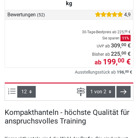
kg
Bewertungen
4,9
(52)
30-Tage-Bestpreis ab
225,
€
00
Sie sparen
11%
00
309,
€
ab
UVP
00
225,
€
Bisher ab
199,
€
00
ab
00
Ausstellungsstück ab
196,
€
Artikel pro Seite:
Seite
weite
Kompakthanteln - höchste Qualität für
anspruchsvolles Training