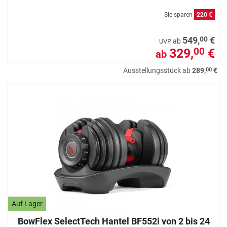
Sie sparen
220 €
00
549,
€
ab
UVP
329,
€
00
ab
00
Ausstellungsstück ab
289,
€
Auf Lager
BowFlex SelectTech Hantel BF552i von 2 bis 24