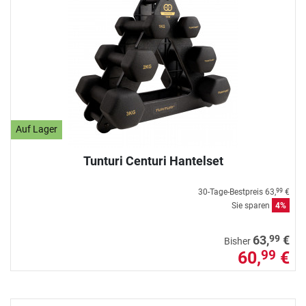
Auf Lager
Tunturi Centuri Hantelset
30-Tage-Bestpreis
63,
€
99
Sie sparen
4%
99
63,
€
Bisher
60,
€
99