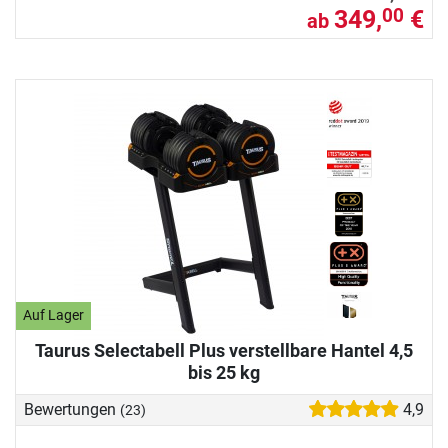
349,
€
00
ab
Auf Lager
Taurus Selectabell Plus verstellbare Hantel 4,5
bis 25 kg
Bewertungen
4,9
(23)