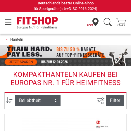
69 Fachmärkte vor Ort mit 75 eigenen Servicetechnikern
69x
Hanteln
KOMPAKTHANTELN KAUFEN BEI
EUROPAS NR. 1 FÜR HEIMFITNESS
Ansicht filte
Sortierung
Filter