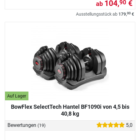
104,
€
90
ab
00
Ausstellungsstück ab
179,
€
Auf Lager
BowFlex SelectTech Hantel BF1090i von 4,5 bis
40,8 kg
Bewertungen
5,0
(19)