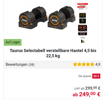
Auf Lager
Taurus Selectabell verstellbare Hantel 4,5 bis
22,5 kg
Bewertungen
4,9
(38)
Sie sparen
50 €
00
299,
€
ab
UVP
249,
€
00
ab