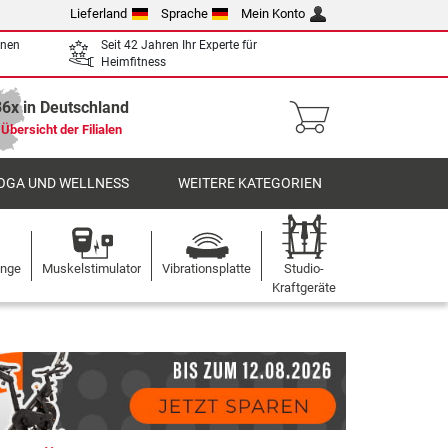
Lieferland
Sprache
Mein Konto
enen
Seit 42 Jahren Ihr Experte für
Heimfitness
36x in Deutschland
Übersicht der Filialen
OGA UND WELLNESS
WEITERE KATEGORIEN
ange
Muskelstimulator
Vibrationsplatte
Studio-
Kraftgeräte