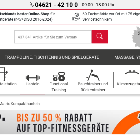
04621 - 42 10 0
09:00 - 18:00 Uhr
tschlands bester Online-Shop
für
69 Fachmärkte vor Ort mit 75 eig
rtgeräte (n-tv+DISQ 2016-2024)
Servicetechnikern
Suchen
TRAMPOLINE, TISCHTENNIS UND SPIELGERÄTE
MASSAGE, Y
elstation
Hanteln
Functional
Bauchtrainer und
Klimmzugst
Training
Rückentrainer
Matrix Kompakthanteln