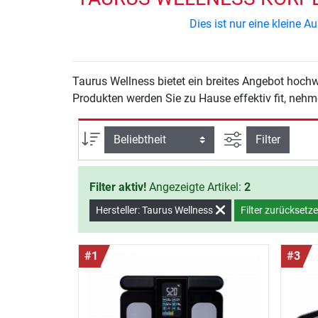
Dies ist nur eine kleine
Taurus Wellness bietet ein breites Angebot hochwertiger Fitnessgeräte und Zubehör für das Training zu Hause. Mit den Taurus Wellness Körperfettwaage
Produkten werden Sie zu Hause effektiv fit, neh
Ansicht filtern
Sortierung
Filter
Filter aktiv!
Angezeigte Artikel:
2
Hersteller: Taurus Wellness
Filter zurücksetz
#1
#3