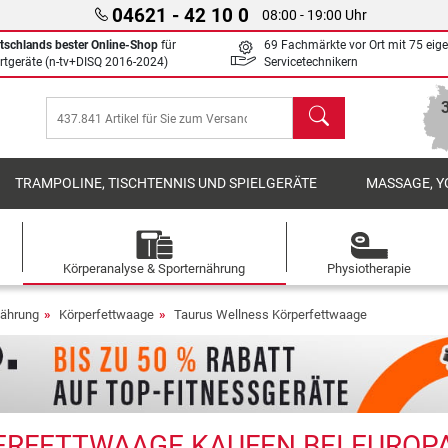
04621 - 42 10 0
08:00 - 19:00 Uhr
tschlands bester Online-Shop
für
69 Fachmärkte vor Ort mit 75 eig
rtgeräte (n-tv+DISQ 2016-2024)
Servicetechnikern
Suchen
TRAMPOLINE, TISCHTENNIS UND SPIELGERÄTE
MASSAGE, Y
Körperanalyse & Sporternährung
Physiotherapie
nährung
Körperfettwaage
Taurus Wellness Körperfettwaage
RFETTWAAGE KAUFEN BEI EUROPAS