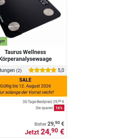
ger
Taurus Wellness
Körperanalysewaage
tungen
5,0
(2)
SALE
Gültig bis 12. August 2026
ur solange der Vorrat reicht!
30-Tage-Bestpreis
29,
€
90
Sie sparen
16%
90
29,
€
Bisher
24,
€
90
Jetzt