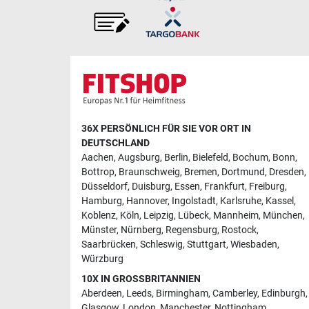
36X PERSÖNLICH FÜR SIE VOR ORT IN
DEUTSCHLAND
Aachen
,
Augsburg
,
Berlin
,
Bielefeld
,
Bochum
,
Bonn
,
Bottrop
,
Braunschweig
,
Bremen
,
Dortmund
,
Dresden
,
Düsseldorf
,
Duisburg
,
Essen
,
Frankfurt
,
Freiburg
,
Hamburg
,
Hannover
,
Ingolstadt
,
Karlsruhe
,
Kassel
,
Koblenz
,
Köln
,
Leipzig
,
Lübeck
,
Mannheim
,
München
,
Münster
,
Nürnberg
,
Regensburg
,
Rostock
,
Saarbrücken
,
Schleswig
,
Stuttgart
,
Wiesbaden
,
Würzburg
10X IN GROSSBRITANNIEN
Aberdeen
,
Leeds
,
Birmingham
,
Camberley
,
Edinburgh
,
Glasgow
,
London
,
Manchester
,
Nottingham