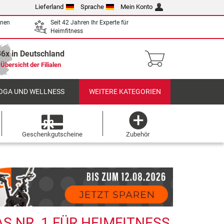
Lieferland
Sprache
Mein Konto
enen
Seit 42 Jahren Ihr Experte für
Heimfitness
36x in Deutschland
Übersicht der Filialen
OGA UND WELLNESS
WEITERE KATEGORIEN
Geschenkgutscheine
Zubehör
 NR. 1 FÜR HEIMFITNESS