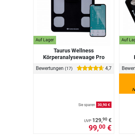
Auf Lager
Auf La
Taurus Wellness
Körperanalysewaage Pro
Bewertungen
4,7
Bewer
(17)
N
Sie sparen
30,90 €
90
129,
€
UVP
99,
€
00