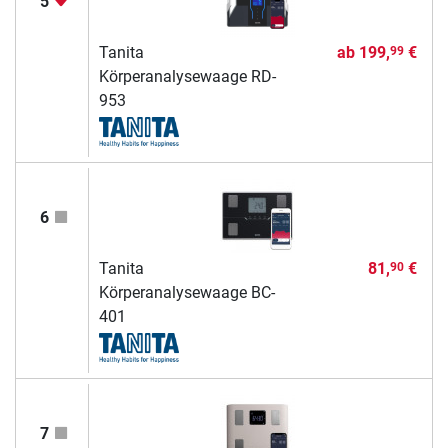
5
Tanita
ab
199,
€
99
Körperanalysewaage RD-
953
6
Tanita
81,
€
90
Körperanalysewaage BC-
401
7