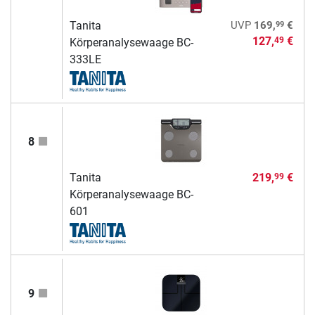
99
Tanita
UVP
169,
€
127,
€
49
Körperanalysewaage BC-
333LE
8
Tanita
219,
€
99
Körperanalysewaage BC-
601
9