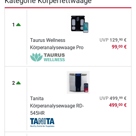
Kategorie Körperfettwaage
1
90
Taurus Wellness
UVP
129,
€
99,
€
00
Körperanalysewaage Pro
2
99
Tanita
UVP
499,
€
499,
€
00
Körperanalysewaage RD-
545HR