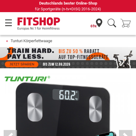
69 Fachmärkte vor Ort mit 75 eigenen Servicetechnikern
69x
Tunturi Körperfettwaage