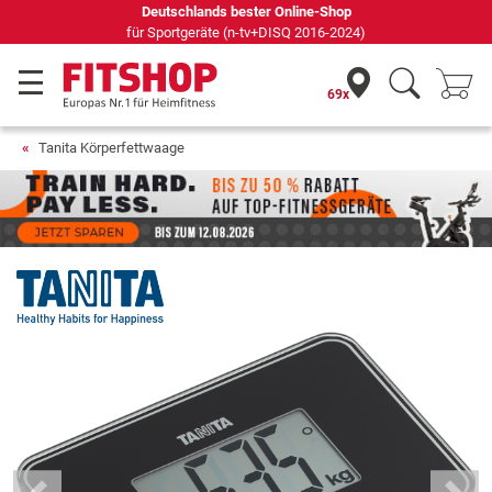
69 Fachmärkte vor Ort mit 75 eigenen Servicetechnikern
69x
Tanita Körperfettwaage