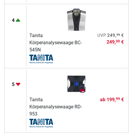
4
99
Tanita
UVP
249,
€
249,
€
00
Körperanalysewaage BC-
545N
5
Tanita
ab
199,
€
99
Körperanalysewaage RD-
953