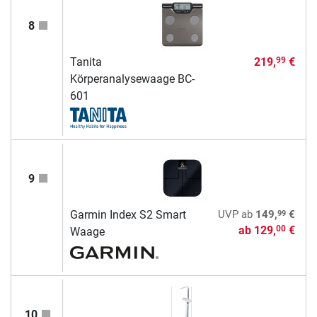
8
Tanita
219,
€
99
Körperanalysewaage BC-
601
9
99
Garmin Index S2 Smart
UVP
ab
149,
€
ab
129,
€
00
Waage
10