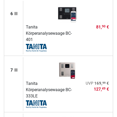
6
Tanita
81,
€
90
Körperanalysewaage BC-
401
7
99
Tanita
UVP
169,
€
127,
€
49
Körperanalysewaage BC-
333LE