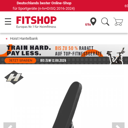
69 Fachmärkte vor Ort mit 75 eigenen Servicetechnikern
69x
Hoist Hantelbank