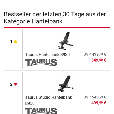
Bestseller der letzten 30 Tage aus der
Kategorie Hantelbank
1
00
Taurus Hantelbank B930
UVP
499,
€
349,
€
00
2
00
Taurus Studio Hantelbank
UVP
549,
€
499,
€
00
B950